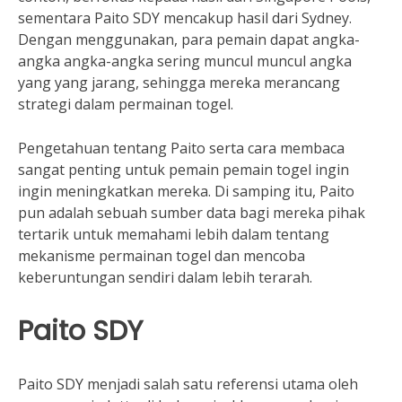
sementara Paito SDY mencakup hasil dari Sydney.
Dengan menggunakan, para pemain dapat angka-
angka angka-angka sering muncul muncul angka
yang yang jarang, sehingga mereka merancang
strategi dalam permainan togel.
Pengetahuan tentang Paito serta cara membaca
sangat penting untuk pemain pemain togel ingin
ingin meningkatkan mereka. Di samping itu, Paito
pun adalah sebuah sumber data bagi mereka pihak
tertarik untuk memahami lebih dalam tentang
mekanisme permainan togel dan mencoba
keberuntungan sendiri dalam lebih terarah.
Paito SDY
Paito SDY menjadi salah satu referensi utama oleh