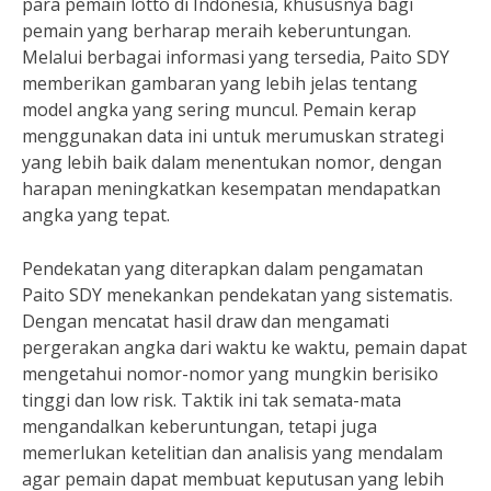
para pemain lotto di Indonesia, khususnya bagi
pemain yang berharap meraih keberuntungan.
Melalui berbagai informasi yang tersedia, Paito SDY
memberikan gambaran yang lebih jelas tentang
model angka yang sering muncul. Pemain kerap
menggunakan data ini untuk merumuskan strategi
yang lebih baik dalam menentukan nomor, dengan
harapan meningkatkan kesempatan mendapatkan
angka yang tepat.
Pendekatan yang diterapkan dalam pengamatan
Paito SDY menekankan pendekatan yang sistematis.
Dengan mencatat hasil draw dan mengamati
pergerakan angka dari waktu ke waktu, pemain dapat
mengetahui nomor-nomor yang mungkin berisiko
tinggi dan low risk. Taktik ini tak semata-mata
mengandalkan keberuntungan, tetapi juga
memerlukan ketelitian dan analisis yang mendalam
agar pemain dapat membuat keputusan yang lebih