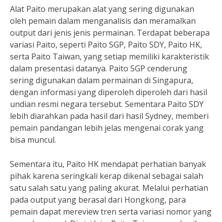
Alat Paito merupakan alat yang sering digunakan
oleh pemain dalam menganalisis dan meramalkan
output dari jenis jenis permainan. Terdapat beberapa
variasi Paito, seperti Paito SGP, Paito SDY, Paito HK,
serta Paito Taiwan, yang setiap memiliki karakteristik
dalam presentasi datanya. Paito SGP cenderung
sering digunakan dalam permainan di Singapura,
dengan informasi yang diperoleh diperoleh dari hasil
undian resmi negara tersebut. Sementara Paito SDY
lebih diarahkan pada hasil dari hasil Sydney, memberi
pemain pandangan lebih jelas mengenai corak yang
bisa muncul.
Sementara itu, Paito HK mendapat perhatian banyak
pihak karena seringkali kerap dikenal sebagai salah
satu salah satu yang paling akurat. Melalui perhatian
pada output yang berasal dari Hongkong, para
pemain dapat mereview tren serta variasi nomor yang