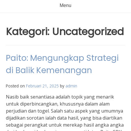
Menu
Kategori:
Uncategorized
Paito: Mengungkap Strategi
di Balik Kemenangan
Posted on
Februari 21, 2025
by
admin
Nasib baik senantiasa adalah topik yang menarik
untuk diperbincangkan, khususnya dalam alam
perjudian dan togel. Salah satu aspek yang umumnya
dijadikan sorotan ialah data hasil, yang bisa diartikan
sebagai perangkat untuk merekap hasil angka angka