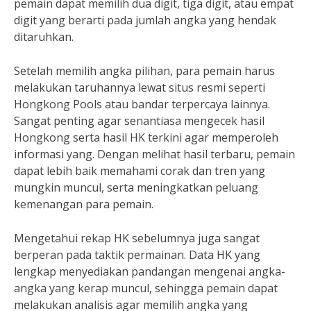
pemain dapat memilih dua digit, tiga digit, atau empat
digit yang berarti pada jumlah angka yang hendak
ditaruhkan.
Setelah memilih angka pilihan, para pemain harus
melakukan taruhannya lewat situs resmi seperti
Hongkong Pools atau bandar terpercaya lainnya.
Sangat penting agar senantiasa mengecek hasil
Hongkong serta hasil HK terkini agar memperoleh
informasi yang. Dengan melihat hasil terbaru, pemain
dapat lebih baik memahami corak dan tren yang
mungkin muncul, serta meningkatkan peluang
kemenangan para pemain.
Mengetahui rekap HK sebelumnya juga sangat
berperan pada taktik permainan. Data HK yang
lengkap menyediakan pandangan mengenai angka-
angka yang kerap muncul, sehingga pemain dapat
melakukan analisis agar memilih angka yang