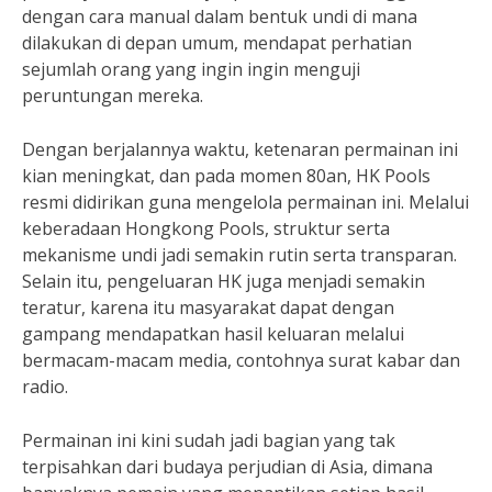
dengan cara manual dalam bentuk undi di mana
dilakukan di depan umum, mendapat perhatian
sejumlah orang yang ingin ingin menguji
peruntungan mereka.
Dengan berjalannya waktu, ketenaran permainan ini
kian meningkat, dan pada momen 80an, HK Pools
resmi didirikan guna mengelola permainan ini. Melalui
keberadaan Hongkong Pools, struktur serta
mekanisme undi jadi semakin rutin serta transparan.
Selain itu, pengeluaran HK juga menjadi semakin
teratur, karena itu masyarakat dapat dengan
gampang mendapatkan hasil keluaran melalui
bermacam-macam media, contohnya surat kabar dan
radio.
Permainan ini kini sudah jadi bagian yang tak
terpisahkan dari budaya perjudian di Asia, dimana