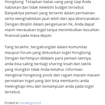
Hongkong. Tetapkan batas uang yang siap Anda
habiskan dan tidak melebihi budget tersebut.
Banyaknya pemain yang terseret dalam permainan
serta menghabiskan jauh lebih dari apa direncanakan.
Dengan disiplin dalam pengeluaran hk, Anda dapat
masih merasakan togel tanpa menimbulkan kesulitan
finansial pada masa depan.
Yang terakhir, bergabunglah dalam komunitas
maupun forum yang diskusikan togel Hongkong.
Dengan berhimpun didalam para pemain lainnya,
anda bisa saling berbagi sharing kisah dan taktik
yang mungkin tidak Anda ketahui. Informasi
mengenai hongkong pools dan ragam macam-macam
permainan togel yang lain bisa membantu anda
melengkapi ilmu dan kemampuan anda pada togel
tersebut.
Posted in
Uncategorized