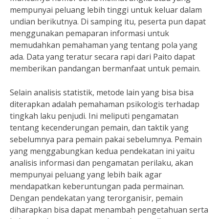
mempunyai peluang lebih tinggi untuk keluar dalam
undian berikutnya. Di samping itu, peserta pun dapat
menggunakan pemaparan informasi untuk
memudahkan pemahaman yang tentang pola yang
ada. Data yang teratur secara rapi dari Paito dapat
memberikan pandangan bermanfaat untuk pemain.
Selain analisis statistik, metode lain yang bisa bisa
diterapkan adalah pemahaman psikologis terhadap
tingkah laku penjudi. Ini meliputi pengamatan
tentang kecenderungan pemain, dan taktik yang
sebelumnya para pemain pakai sebelumnya. Pemain
yang menggabungkan kedua pendekatan ini yaitu
analisis informasi dan pengamatan perilaku, akan
mempunyai peluang yang lebih baik agar
mendapatkan keberuntungan pada permainan.
Dengan pendekatan yang terorganisir, pemain
diharapkan bisa dapat menambah pengetahuan serta