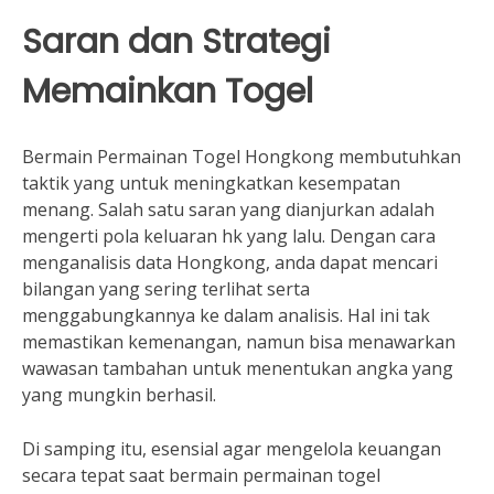
Saran dan Strategi
Memainkan Togel
Bermain Permainan Togel Hongkong membutuhkan
taktik yang untuk meningkatkan kesempatan
menang. Salah satu saran yang dianjurkan adalah
mengerti pola keluaran hk yang lalu. Dengan cara
menganalisis data Hongkong, anda dapat mencari
bilangan yang sering terlihat serta
menggabungkannya ke dalam analisis. Hal ini tak
memastikan kemenangan, namun bisa menawarkan
wawasan tambahan untuk menentukan angka yang
yang mungkin berhasil.
Di samping itu, esensial agar mengelola keuangan
secara tepat saat bermain permainan togel