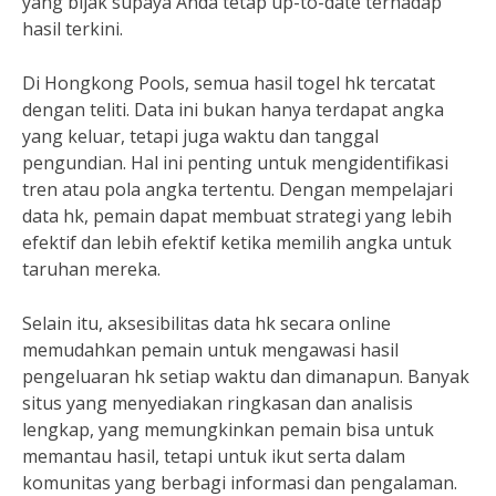
yang bijak supaya Anda tetap up-to-date terhadap
hasil terkini.
Di Hongkong Pools, semua hasil togel hk tercatat
dengan teliti. Data ini bukan hanya terdapat angka
yang keluar, tetapi juga waktu dan tanggal
pengundian. Hal ini penting untuk mengidentifikasi
tren atau pola angka tertentu. Dengan mempelajari
data hk, pemain dapat membuat strategi yang lebih
efektif dan lebih efektif ketika memilih angka untuk
taruhan mereka.
Selain itu, aksesibilitas data hk secara online
memudahkan pemain untuk mengawasi hasil
pengeluaran hk setiap waktu dan dimanapun. Banyak
situs yang menyediakan ringkasan dan analisis
lengkap, yang memungkinkan pemain bisa untuk
memantau hasil, tetapi untuk ikut serta dalam
komunitas yang berbagi informasi dan pengalaman.