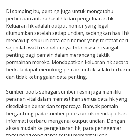
Di samping itu, penting juga untuk mengetahui
perbedaan antara hasil hk dan pengeluaran hk.
Keluaran hk adalah output nomor yang legal
diumumkan setelah setiap undian, sedangkan hasil hk
mencakup seluruh data dan nomor yang tercatat dari
sejumlah waktu sebelumnya. Informasi ini sangat
penting bagi pemain dalam merancang taktik
permainan mereka. Mendapatkan keluaran hk secara
berkala dapat menolong pemain untuk selalu terbarui
dan tidak ketinggalan data penting.
Sumber pools sebagai sumber resmi juga memiliki
peranan vital dalam memastikan semua data hk yang
disediakan benar dan terpercaya. Banyak pemain
bergantung pada sumber pools untuk mendapatkan
informasi terbaru mengenai output undian. Dengan
akses mudah ke pengeluaran hk, para penggemar
togel hongkong dapat selalu memantau dan