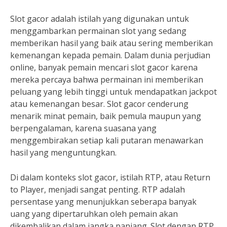
Slot gacor adalah istilah yang digunakan untuk
menggambarkan permainan slot yang sedang
memberikan hasil yang baik atau sering memberikan
kemenangan kepada pemain. Dalam dunia perjudian
online, banyak pemain mencari slot gacor karena
mereka percaya bahwa permainan ini memberikan
peluang yang lebih tinggi untuk mendapatkan jackpot
atau kemenangan besar. Slot gacor cenderung
menarik minat pemain, baik pemula maupun yang
berpengalaman, karena suasana yang
menggembirakan setiap kali putaran menawarkan
hasil yang menguntungkan.
Di dalam konteks slot gacor, istilah RTP, atau Return
to Player, menjadi sangat penting. RTP adalah
persentase yang menunjukkan seberapa banyak
uang yang dipertaruhkan oleh pemain akan
dikembalikan dalam jangka panjang. Slot dengan RTP