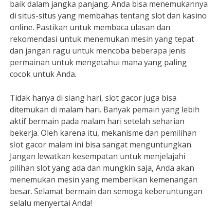
baik dalam jangka panjang. Anda bisa menemukannya
di situs-situs yang membahas tentang slot dan kasino
online. Pastikan untuk membaca ulasan dan
rekomendasi untuk menemukan mesin yang tepat
dan jangan ragu untuk mencoba beberapa jenis
permainan untuk mengetahui mana yang paling
cocok untuk Anda.
Tidak hanya di siang hari, slot gacor juga bisa
ditemukan di malam hari. Banyak pemain yang lebih
aktif bermain pada malam hari setelah seharian
bekerja. Oleh karena itu, mekanisme dan pemilihan
slot gacor malam ini bisa sangat menguntungkan.
Jangan lewatkan kesempatan untuk menjelajahi
pilihan slot yang ada dan mungkin saja, Anda akan
menemukan mesin yang memberikan kemenangan
besar. Selamat bermain dan semoga keberuntungan
selalu menyertai Anda!