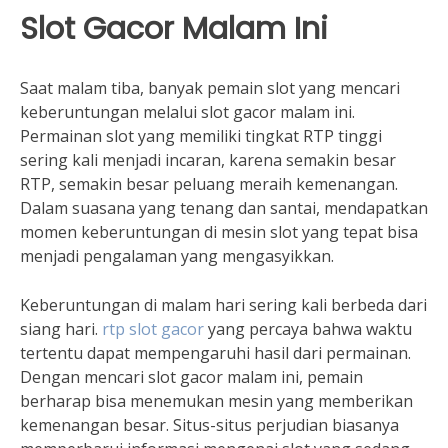
Slot Gacor Malam Ini
Saat malam tiba, banyak pemain slot yang mencari
keberuntungan melalui slot gacor malam ini.
Permainan slot yang memiliki tingkat RTP tinggi
sering kali menjadi incaran, karena semakin besar
RTP, semakin besar peluang meraih kemenangan.
Dalam suasana yang tenang dan santai, mendapatkan
momen keberuntungan di mesin slot yang tepat bisa
menjadi pengalaman yang mengasyikkan.
Keberuntungan di malam hari sering kali berbeda dari
siang hari.
rtp slot gacor
yang percaya bahwa waktu
tertentu dapat mempengaruhi hasil dari permainan.
Dengan mencari slot gacor malam ini, pemain
berharap bisa menemukan mesin yang memberikan
kemenangan besar. Situs-situs perjudian biasanya