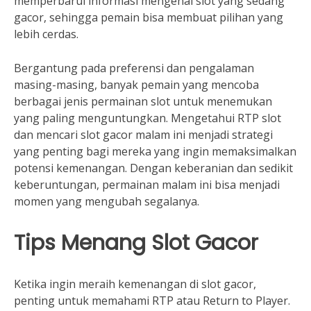
memperbarui informasi mengenai slot yang sedang
gacor, sehingga pemain bisa membuat pilihan yang
lebih cerdas.
Bergantung pada preferensi dan pengalaman
masing-masing, banyak pemain yang mencoba
berbagai jenis permainan slot untuk menemukan
yang paling menguntungkan. Mengetahui RTP slot
dan mencari slot gacor malam ini menjadi strategi
yang penting bagi mereka yang ingin memaksimalkan
potensi kemenangan. Dengan keberanian dan sedikit
keberuntungan, permainan malam ini bisa menjadi
momen yang mengubah segalanya.
Tips Menang Slot Gacor
Ketika ingin meraih kemenangan di slot gacor,
penting untuk memahami RTP atau Return to Player.