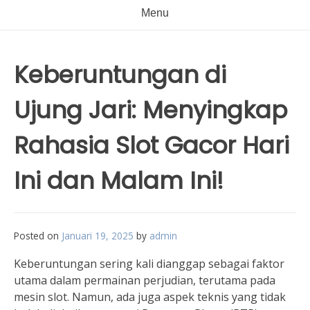
Menu
Keberuntungan di
Ujung Jari: Menyingkap
Rahasia Slot Gacor Hari
Ini dan Malam Ini!
Posted on
Januari 19, 2025
by
admin
Keberuntungan sering kali dianggap sebagai faktor
utama dalam permainan perjudian, terutama pada
mesin slot. Namun, ada juga aspek teknis yang tidak