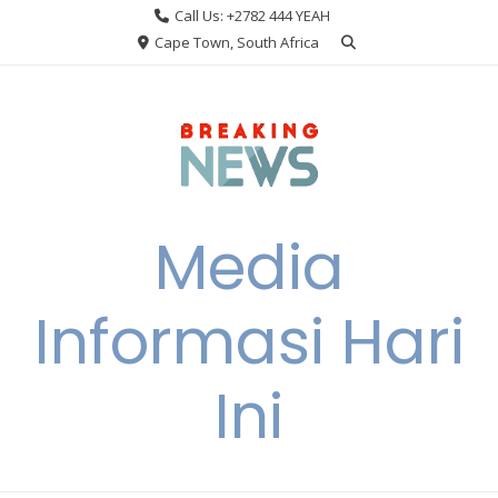
Skip
Call Us: +2782 444 YEAH
to
Cape Town, South Africa
content
Media
Informasi Hari
Ini