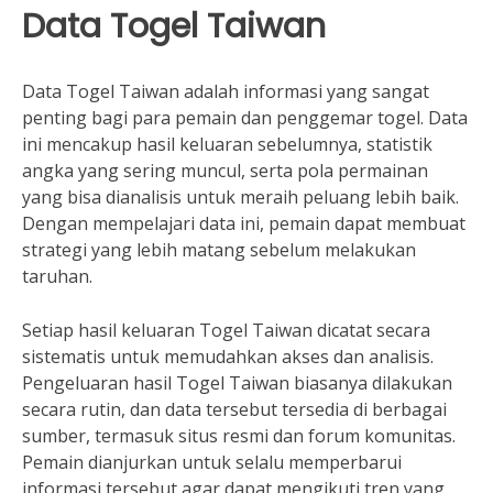
Data Togel Taiwan
Data Togel Taiwan adalah informasi yang sangat
penting bagi para pemain dan penggemar togel. Data
ini mencakup hasil keluaran sebelumnya, statistik
angka yang sering muncul, serta pola permainan
yang bisa dianalisis untuk meraih peluang lebih baik.
Dengan mempelajari data ini, pemain dapat membuat
strategi yang lebih matang sebelum melakukan
taruhan.
Setiap hasil keluaran Togel Taiwan dicatat secara
sistematis untuk memudahkan akses dan analisis.
Pengeluaran hasil Togel Taiwan biasanya dilakukan
secara rutin, dan data tersebut tersedia di berbagai
sumber, termasuk situs resmi dan forum komunitas.
Pemain dianjurkan untuk selalu memperbarui
informasi tersebut agar dapat mengikuti tren yang