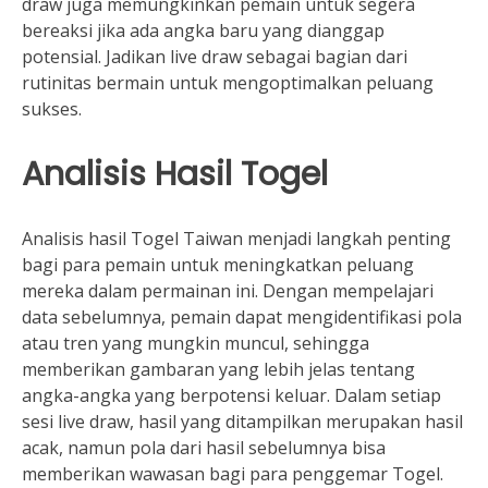
draw juga memungkinkan pemain untuk segera
bereaksi jika ada angka baru yang dianggap
potensial. Jadikan live draw sebagai bagian dari
rutinitas bermain untuk mengoptimalkan peluang
sukses.
Analisis Hasil Togel
Analisis hasil Togel Taiwan menjadi langkah penting
bagi para pemain untuk meningkatkan peluang
mereka dalam permainan ini. Dengan mempelajari
data sebelumnya, pemain dapat mengidentifikasi pola
atau tren yang mungkin muncul, sehingga
memberikan gambaran yang lebih jelas tentang
angka-angka yang berpotensi keluar. Dalam setiap
sesi live draw, hasil yang ditampilkan merupakan hasil
acak, namun pola dari hasil sebelumnya bisa
memberikan wawasan bagi para penggemar Togel.