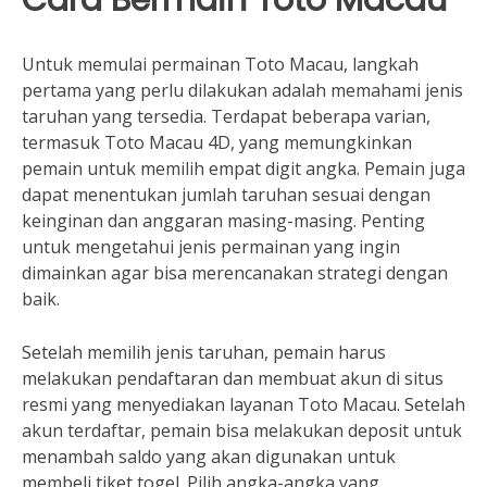
Untuk memulai permainan Toto Macau, langkah
pertama yang perlu dilakukan adalah memahami jenis
taruhan yang tersedia. Terdapat beberapa varian,
termasuk Toto Macau 4D, yang memungkinkan
pemain untuk memilih empat digit angka. Pemain juga
dapat menentukan jumlah taruhan sesuai dengan
keinginan dan anggaran masing-masing. Penting
untuk mengetahui jenis permainan yang ingin
dimainkan agar bisa merencanakan strategi dengan
baik.
Setelah memilih jenis taruhan, pemain harus
melakukan pendaftaran dan membuat akun di situs
resmi yang menyediakan layanan Toto Macau. Setelah
akun terdaftar, pemain bisa melakukan deposit untuk
menambah saldo yang akan digunakan untuk
membeli tiket togel. Pilih angka-angka yang