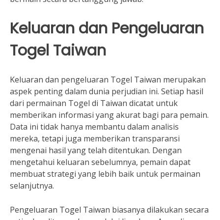
Keluaran dan Pengeluaran
Togel Taiwan
Keluaran dan pengeluaran Togel Taiwan merupakan
aspek penting dalam dunia perjudian ini. Setiap hasil
dari permainan Togel di Taiwan dicatat untuk
memberikan informasi yang akurat bagi para pemain.
Data ini tidak hanya membantu dalam analisis
mereka, tetapi juga memberikan transparansi
mengenai hasil yang telah ditentukan. Dengan
mengetahui keluaran sebelumnya, pemain dapat
membuat strategi yang lebih baik untuk permainan
selanjutnya.
Pengeluaran Togel Taiwan biasanya dilakukan secara