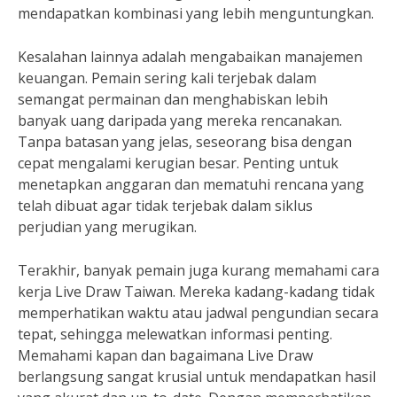
mendapatkan kombinasi yang lebih menguntungkan.
Kesalahan lainnya adalah mengabaikan manajemen
keuangan. Pemain sering kali terjebak dalam
semangat permainan dan menghabiskan lebih
banyak uang daripada yang mereka rencanakan.
Tanpa batasan yang jelas, seseorang bisa dengan
cepat mengalami kerugian besar. Penting untuk
menetapkan anggaran dan mematuhi rencana yang
telah dibuat agar tidak terjebak dalam siklus
perjudian yang merugikan.
Terakhir, banyak pemain juga kurang memahami cara
kerja Live Draw Taiwan. Mereka kadang-kadang tidak
memperhatikan waktu atau jadwal pengundian secara
tepat, sehingga melewatkan informasi penting.
Memahami kapan dan bagaimana Live Draw
berlangsung sangat krusial untuk mendapatkan hasil