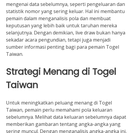
mengenai data sebelumnya, seperti pengeluaran dan
statistik nomor yang sering keluar. Hal ini membantu
pemain dalam menganalisis pola dan membuat
keputusan yang lebih baik untuk taruhan mereka
selanjutnya. Dengan demikian, live draw bukan hanya
sekadar acara pengundian, tetapi juga menjadi
sumber informasi penting bagi para pemain Togel
Taiwan.
Strategi Menang di Togel
Taiwan
Untuk meningkatkan peluang menang di Togel
Taiwan, pemain perlu memahami pola keluaran
sebelumnya. Melihat data keluaran sebelumnya dapat
memberikan gambaran tentang angka-angka yang
sering muncul. Dengan menganalisis angka-angka ini,