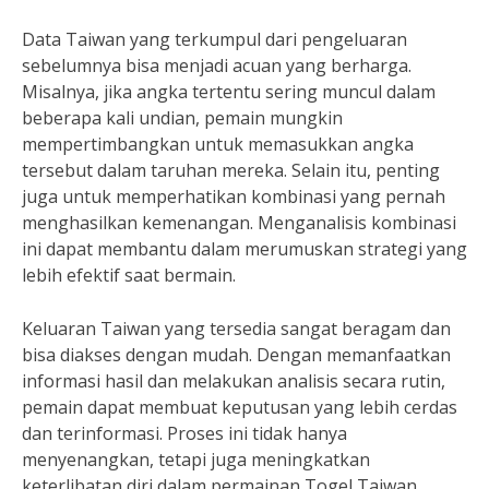
Data Taiwan yang terkumpul dari pengeluaran
sebelumnya bisa menjadi acuan yang berharga.
Misalnya, jika angka tertentu sering muncul dalam
beberapa kali undian, pemain mungkin
mempertimbangkan untuk memasukkan angka
tersebut dalam taruhan mereka. Selain itu, penting
juga untuk memperhatikan kombinasi yang pernah
menghasilkan kemenangan. Menganalisis kombinasi
ini dapat membantu dalam merumuskan strategi yang
lebih efektif saat bermain.
Keluaran Taiwan yang tersedia sangat beragam dan
bisa diakses dengan mudah. Dengan memanfaatkan
informasi hasil dan melakukan analisis secara rutin,
pemain dapat membuat keputusan yang lebih cerdas
dan terinformasi. Proses ini tidak hanya
menyenangkan, tetapi juga meningkatkan
keterlibatan diri dalam permainan Togel Taiwan,