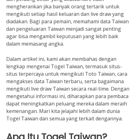
mengherankan jika banyak orang tertarik untuk
mengikuti setiap hasil keluaran dan live draw yang
diadakan. Bagi para pemain, memahami data Taiwan
dan pengeluaran Taiwan menjadi sangat penting
agar bisa mengambil keputusan yang lebih baik
dalam memasang angka.
Dalam artikel ini, kami akan membahas dengan
lengkap mengenai Togel Taiwan, termasuk situs-
situs terpercaya untuk mengikuti Toto Taiwan, cara
mengakses data Taiwan terbaru, serta bagaimana
mengikuti live draw Taiwan secara real-time. Dengan
mengetahui informasi ini, diharapkan para pembaca
dapat meningkatkan peluang mereka dalam meraih
kemenangan. Mari kita jelajahi lebih dalam dunia
Togel Taiwan dan semua yang terkait dengannya.
Apa Itu Togel Taiwan?