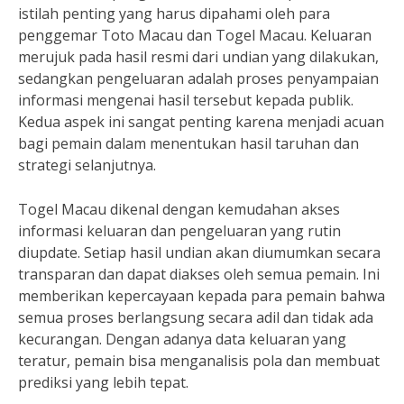
istilah penting yang harus dipahami oleh para
penggemar Toto Macau dan Togel Macau. Keluaran
merujuk pada hasil resmi dari undian yang dilakukan,
sedangkan pengeluaran adalah proses penyampaian
informasi mengenai hasil tersebut kepada publik.
Kedua aspek ini sangat penting karena menjadi acuan
bagi pemain dalam menentukan hasil taruhan dan
strategi selanjutnya.
Togel Macau dikenal dengan kemudahan akses
informasi keluaran dan pengeluaran yang rutin
diupdate. Setiap hasil undian akan diumumkan secara
transparan dan dapat diakses oleh semua pemain. Ini
memberikan kepercayaan kepada para pemain bahwa
semua proses berlangsung secara adil dan tidak ada
kecurangan. Dengan adanya data keluaran yang
teratur, pemain bisa menganalisis pola dan membuat
prediksi yang lebih tepat.