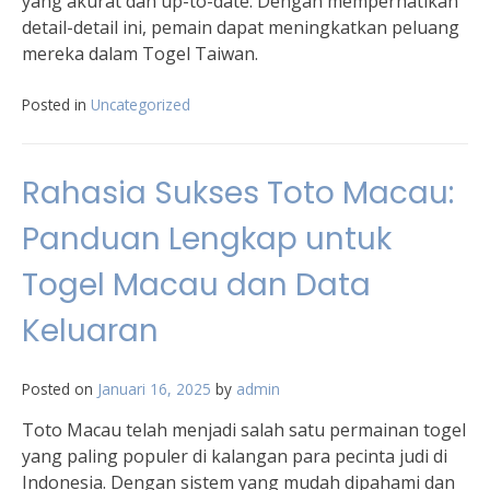
yang akurat dan up-to-date. Dengan memperhatikan
detail-detail ini, pemain dapat meningkatkan peluang
mereka dalam Togel Taiwan.
Posted in
Uncategorized
Rahasia Sukses Toto Macau:
Panduan Lengkap untuk
Togel Macau dan Data
Keluaran
Posted on
Januari 16, 2025
by
admin
Toto Macau telah menjadi salah satu permainan togel
yang paling populer di kalangan para pecinta judi di
Indonesia. Dengan sistem yang mudah dipahami dan