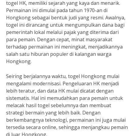
togel HK, memiliki sejarah yang kaya dan menarik.
Permainan ini dimulai pada tahun 1970-an di
Hongkong sebagai bentuk judi yang resmi. Awalnya,
togel ini dirancang untuk mengumpulkan dana bagi
pemerintah lokal melalui pajak yang diterima dari
para pemain. Dengan cepat, minat masyarakat
terhadap permainan ini meningkat, menjadikannya
salah satu hiburan populer di kalangan warga
Hongkong.
Seiring berjalannya waktu, togel Hongkong mulai
mengalami modernisasi. Pengeluaran HK menjadi
lebih teratur, dan data HK mulai dicatat dengan
sistematis. Hal ini memudahkan para pemain untuk
melacak hasil togel sebelumnya dan membuat
strategi bermain yang lebih baik. Dengan
berkembangnya teknologi, permainan ini juga mulai
tersedia secara online, sehingga menjangkau pemain
di luar Hongkong.