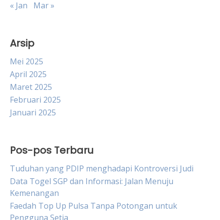
« Jan
Mar »
Arsip
Mei 2025
April 2025
Maret 2025
Februari 2025
Januari 2025
Pos-pos Terbaru
Tuduhan yang PDIP menghadapi Kontroversi Judi
Data Togel SGP dan Informasi: Jalan Menuju
Kemenangan
Faedah Top Up Pulsa Tanpa Potongan untuk
Pengguna Setia