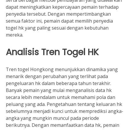
serta berbagai metode pembayaran yang ditawarkan
dapat meningkatkan kepercayaan pemain terhadap
penyedia tersebut. Dengan mempertimbangkan
semua faktor ini, pemain dapat memilih penyedia
togel hk yang paling sesuai dengan kebutuhan
mereka.
Analisis Tren Togel HK
Tren togel Hongkong menunjukkan dinamika yang
menarik dengan perubahan yang terlihat pada
pengeluaran hk dalam beberapa tahun terakhir.
Banyak pemain yang mulai menganalisis data hk
secara lebih mendalam untuk memahami pola dan
peluang yang ada. Pengetahuan tentang keluaran hk
sebelumnya menjadi kunci untuk memprediksi angka-
angka yang mungkin muncul pada periode
berikutnya. Dengan memanfaatkan data hk, pemain