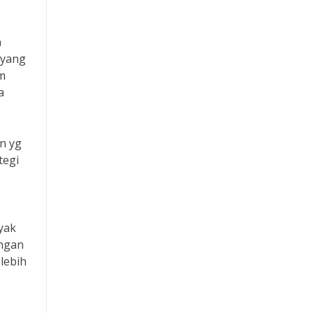
h
 yang
am
a
n yg
tegi
yak
engan
lebih