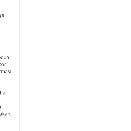
gel
kedua
tor
rmasi
bal
an
akan.