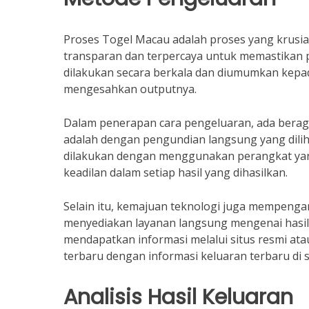
Proses Togel Macau adalah proses yang krusia
transparan dan terpercaya untuk memastikan 
dilakukan secara berkala dan diumumkan kepad
mengesahkan outputnya.
Dalam penerapan cara pengeluaran, ada berag
adalah dengan pengundian langsung yang dilihat
dilakukan dengan menggunakan perangkat ya
keadilan dalam setiap hasil yang dihasilkan.
Selain itu, kemajuan teknologi juga mempengar
menyediakan layanan langsung mengenai hasi
mendapatkan informasi melalui situs resmi at
terbaru dengan informasi keluaran terbaru di s
Analisis Hasil Keluaran