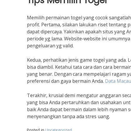
Tips Memilih Togel
Memilih permainan togel yang cocok sangatla
profit. Pertama, silakan lakukan riset tentang
dapat dipercaya. Yakinkan apakah situs yang An
periode yg lama. Website-website ini umumnya 
pengeluaran yg valid.
Kedua, perhatikan jenis game togel yang ada.
bisa diambil. Ketahui tata cara dan cara bermai
yang benar. Dengan cara mempelajari ragam ya
preferensi dan gaya bermain Anda.
Data Maca
Terakhir, krusial demi mengatur anggaran seca
yang bisa Anda pertaruhkan dan usahakan unt
baik Anda dapat bermain dalam lebih nyaman s
menyenangkan tanpa ada stres uang.
Posted in
Uncategorized