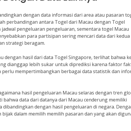
bandingkan dengan data informasi dari area atau pasaran to
dalah perbandingan antara Togel dari Macau dengan Togel
jadwal pengeluaran pengeluaran, sementara togel Macau
menyebabkan para partisipan sering mencari data dari kedua
an strategi beragam.
u dengan hasil dari data Togel Singapore, terlihat bahwa 
ing dianggap lebih sukar untuk diprediksi karena faktor fak
 perlu mempertimbangkan berbagai data statistik dan info
agaimana hasil pengeluaran Macau selaras dengan tren glo
 bahwa data dari datanya dari Macau cenderung memiliki
a dibandingkan dengan hasil pengeluaran di negara. Deng
h bijak dalam memilih memilih pasaran dan yang akan digun