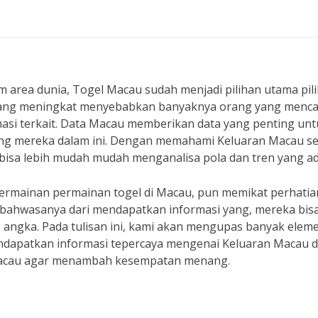
m area dunia, Togel Macau sudah menjadi pilihan utama pil
ang meningkat menyebabkan banyaknya orang yang menca
masi terkait. Data Macau memberikan data yang penting un
ng mereka dalam ini. Dengan memahami Keluaran Macau se
bisa lebih mudah mudah menganalisa pola dan tren yang ad
permainan permainan togel di Macau, pun memikat perhatia
 bahwasanya dari mendapatkan informasi yang, mereka bis
ngka. Pada tulisan ini, kami akan mengupas banyak elem
mendapatkan informasi tepercaya mengenai Keluaran Macau 
acau agar menambah kesempatan menang.