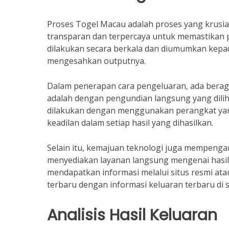
Proses Togel Macau adalah proses yang krusia
transparan dan terpercaya untuk memastikan 
dilakukan secara berkala dan diumumkan kepad
mengesahkan outputnya.
Dalam penerapan cara pengeluaran, ada berag
adalah dengan pengundian langsung yang dilihat
dilakukan dengan menggunakan perangkat ya
keadilan dalam setiap hasil yang dihasilkan.
Selain itu, kemajuan teknologi juga mempengar
menyediakan layanan langsung mengenai hasi
mendapatkan informasi melalui situs resmi at
terbaru dengan informasi keluaran terbaru di s
Analisis Hasil Keluaran