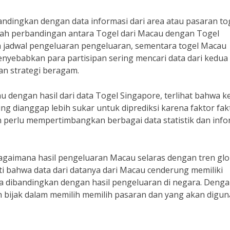
bandingkan dengan data informasi dari area atau pasaran to
dalah perbandingan antara Togel dari Macau dengan Togel
jadwal pengeluaran pengeluaran, sementara togel Macau
menyebabkan para partisipan sering mencari data dari kedua
an strategi beragam.
u dengan hasil dari data Togel Singapore, terlihat bahwa 
ing dianggap lebih sukar untuk diprediksi karena faktor fak
 perlu mempertimbangkan berbagai data statistik dan info
agaimana hasil pengeluaran Macau selaras dengan tren glo
 bahwa data dari datanya dari Macau cenderung memiliki
a dibandingkan dengan hasil pengeluaran di negara. Deng
h bijak dalam memilih memilih pasaran dan yang akan digun