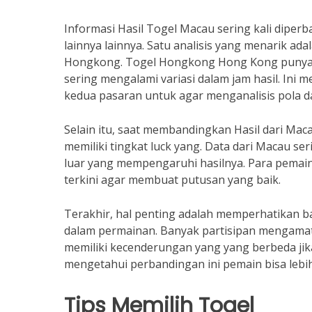
Informasi Hasil Togel Macau sering kali diper
lainnya lainnya. Satu analisis yang menarik a
Hongkong. Togel Hongkong Hong Kong punya 
sering mengalami variasi dalam jam hasil. Ini 
kedua pasaran untuk agar menganalisis pola d
Selain itu, saat membandingkan Hasil dari Maca
memiliki tingkat luck yang. Data dari Macau ser
luar yang mempengaruhi hasilnya. Para pemain
terkini agar membuat putusan yang baik.
Terakhir, hal penting adalah memperhatikan b
dalam permainan. Banyak partisipan mengamati
memiliki kecenderungan yang yang berbeda jik
mengetahui perbandingan ini pemain bisa lebi
Tips Memilih Togel