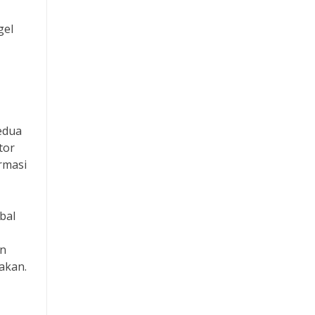
gel
kedua
tor
rmasi
bal
an
akan.