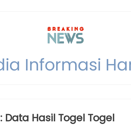
ia Informasi Hari
 Data Hasil Togel Togel