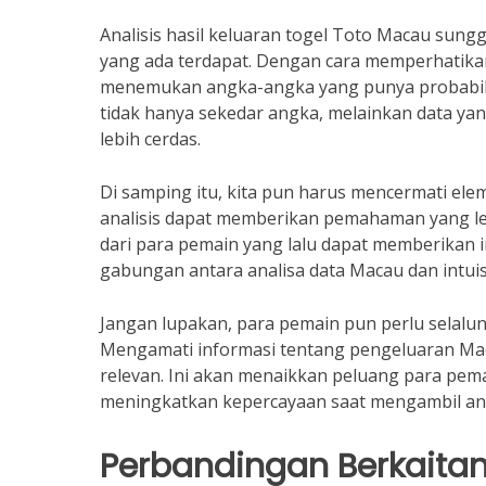
Analisis hasil keluaran togel Toto Macau sung
yang ada terdapat. Dengan cara memperhatikan
menemukan angka-angka yang punya probabilita
tidak hanya sekedar angka, melainkan data ya
lebih cerdas.
Di samping itu, kita pun harus mencermati el
analisis dapat memberikan pemahaman yang le
dari para pemain yang lalu dapat memberikan i
gabungan antara analisa data Macau dan intui
Jangan lupakan, para pemain pun perlu selalu
Mengamati informasi tentang pengeluaran Ma
relevan. Ini akan menaikkan peluang para pem
meningkatkan kepercayaan saat mengambil ang
Perbandingan Berkaita