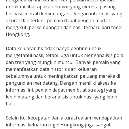
untuk melihat apakah nomor yang mereka pasang
berhasil meraih kemenangan. Dengan informasi yang
akurat dan terkini, pemain dapat dengan mudah
mengikuti perkembangan dan hasil terbaru dari togel
Hongkong.
Data keluaran hk tidak hanya penting untuk
mengetahui hasil, tetapi juga untuk menganalisis pola
dan tren yang mungkin muncul. Banyak pemain yang
memanfaatkan data historis dari keluaran
sebelumnya untuk meningkatkan peluang mereka di
pengundian mendatang. Dengan memiliki akses ke
informasi ini, pemain dapat membuat strategi yang
lebih matang dan beranalisis untuk hasil yang lebih
baik.
Selain itu, kecepatan dan akurasi dalam mendapatkan
informasi keluaran togel Hongkong juga sangat