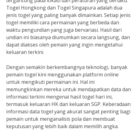
tergantung pada lokasi dan peraturan yang berlaku.
Togel Hongkong dan Togel Singapura adalah dua
jenis togel yang paling banyak dimainkan. Setiap jenis
togel memiliki cara permainan yang berbeda dan
waktu pengundian yang juga bervariasi. Hasil dari
undian ini biasanya diumumkan secara langsung, dan
dapat diakses oleh pemain yang ingin mengetahui
keluaran terkini.
Dengan semakin berkembangnya teknologi, banyak
pemain togel kini menggunakan platform online
untuk mengikuti permainan ini. Hal ini
memungkinkan mereka untuk mendapatkan data dan
informasi terkini mengenai hasil togel hari ini,
termasuk keluaran HK dan keluaran SGP. Keberadaan
informasi data togel yang akurat sangat penting bagi
pemain untuk menganalisis pola dan membuat
keputusan yang lebih baik dalam memilih angka.