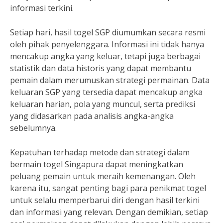
informasi terkini.
Setiap hari, hasil togel SGP diumumkan secara resmi
oleh pihak penyelenggara. Informasi ini tidak hanya
mencakup angka yang keluar, tetapi juga berbagai
statistik dan data historis yang dapat membantu
pemain dalam merumuskan strategi permainan. Data
keluaran SGP yang tersedia dapat mencakup angka
keluaran harian, pola yang muncul, serta prediksi
yang didasarkan pada analisis angka-angka
sebelumnya.
Kepatuhan terhadap metode dan strategi dalam
bermain togel Singapura dapat meningkatkan
peluang pemain untuk meraih kemenangan. Oleh
karena itu, sangat penting bagi para penikmat togel
untuk selalu memperbarui diri dengan hasil terkini
dan informasi yang relevan. Dengan demikian, setiap