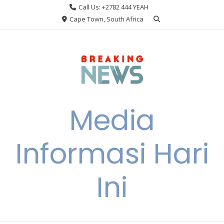
Skip
Call Us: +2782 444 YEAH
to
Cape Town, South Africa
content
Media
Informasi Hari
Ini