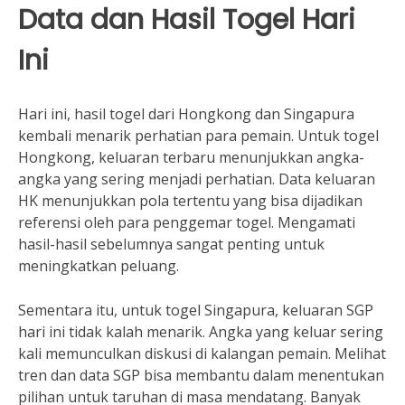
Data dan Hasil Togel Hari
Ini
Hari ini, hasil togel dari Hongkong dan Singapura
kembali menarik perhatian para pemain. Untuk togel
Hongkong, keluaran terbaru menunjukkan angka-
angka yang sering menjadi perhatian. Data keluaran
HK menunjukkan pola tertentu yang bisa dijadikan
referensi oleh para penggemar togel. Mengamati
hasil-hasil sebelumnya sangat penting untuk
meningkatkan peluang.
Sementara itu, untuk togel Singapura, keluaran SGP
hari ini tidak kalah menarik. Angka yang keluar sering
kali memunculkan diskusi di kalangan pemain. Melihat
tren dan data SGP bisa membantu dalam menentukan
pilihan untuk taruhan di masa mendatang. Banyak