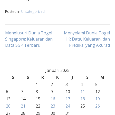
Posted in
Uncategorized
Navigasi
Menelusuri Dunia Togel
Menyelami Dunia Togel
Singapore: Keluaran dan
HK: Data, Keluaran, dan
Data SGP Terbaru
Prediksi yang Akurat!
pos
Januari 2025
S
S
R
K
J
S
M
1
2
3
4
5
6
7
8
9
10
11
12
13
14
15
16
17
18
19
20
21
22
23
24
25
26
27
28
29
30
31