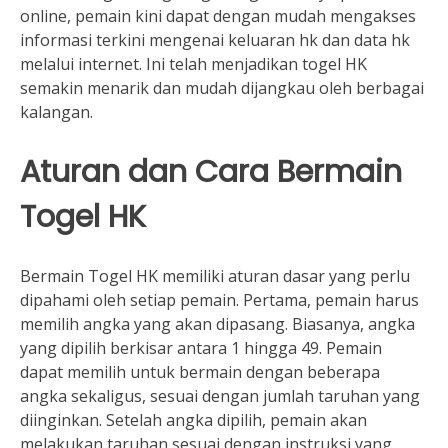
online, pemain kini dapat dengan mudah mengakses
informasi terkini mengenai keluaran hk dan data hk
melalui internet. Ini telah menjadikan togel HK
semakin menarik dan mudah dijangkau oleh berbagai
kalangan.
Aturan dan Cara Bermain
Togel HK
Bermain Togel HK memiliki aturan dasar yang perlu
dipahami oleh setiap pemain. Pertama, pemain harus
memilih angka yang akan dipasang. Biasanya, angka
yang dipilih berkisar antara 1 hingga 49. Pemain
dapat memilih untuk bermain dengan beberapa
angka sekaligus, sesuai dengan jumlah taruhan yang
diinginkan. Setelah angka dipilih, pemain akan
melakukan taruhan sesuai dengan instruksi yang