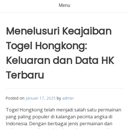
Menu
Menelusuri Keajaiban
Togel Hongkong:
Keluaran dan Data HK
Terbaru
Posted on
Januari 17, 2025
by
admin
Togel Hongkong telah menjadi salah satu permainan
yang paling populer di kalangan pecinta angka di
Indonesia. Dengan berbagai jenis permainan dan