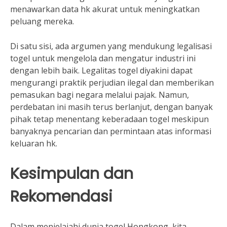
menawarkan data hk akurat untuk meningkatkan
peluang mereka.
Di satu sisi, ada argumen yang mendukung legalisasi
togel untuk mengelola dan mengatur industri ini
dengan lebih baik. Legalitas togel diyakini dapat
mengurangi praktik perjudian ilegal dan memberikan
pemasukan bagi negara melalui pajak. Namun,
perdebatan ini masih terus berlanjut, dengan banyak
pihak tetap menentang keberadaan togel meskipun
banyaknya pencarian dan permintaan atas informasi
keluaran hk.
Kesimpulan dan
Rekomendasi
Dalam menjelajahi dunia togel Hongkong, kita