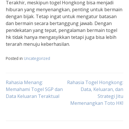
Terakhir, meskipun togel Hongkong bisa menjadi
hiburan yang menyenangkan, penting untuk bermain
dengan bijak. Tetap ingat untuk mengatur batasan
dan bermain secara bertanggung jawab. Dengan
pendekatan yang tepat, pengalaman bermain togel
hk tidak hanya mengasyikkan tetapi juga bisa lebih
terarah menuju keberhasilan.
Posted in
Uncategorized
Navigasi
Rahasia Menang:
Rahasia Togel Hongkong:
Memahami Togel SGP dan
Data, Keluaran, dan
Data Keluaran Teraktual
Strategi Jitu
pos
Memenangkan Toto HK!