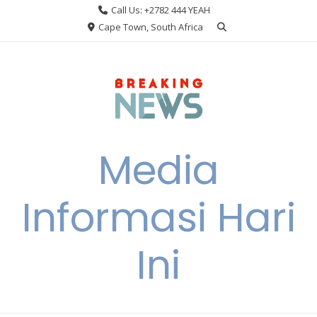
Skip
Call Us: +2782 444 YEAH
to
Cape Town, South Africa
content
Media
Informasi Hari
Ini