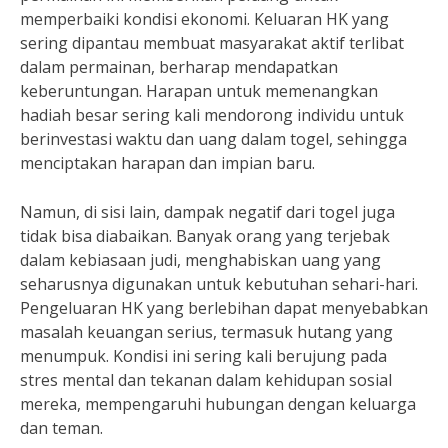
memperbaiki kondisi ekonomi. Keluaran HK yang
sering dipantau membuat masyarakat aktif terlibat
dalam permainan, berharap mendapatkan
keberuntungan. Harapan untuk memenangkan
hadiah besar sering kali mendorong individu untuk
berinvestasi waktu dan uang dalam togel, sehingga
menciptakan harapan dan impian baru.
Namun, di sisi lain, dampak negatif dari togel juga
tidak bisa diabaikan. Banyak orang yang terjebak
dalam kebiasaan judi, menghabiskan uang yang
seharusnya digunakan untuk kebutuhan sehari-hari.
Pengeluaran HK yang berlebihan dapat menyebabkan
masalah keuangan serius, termasuk hutang yang
menumpuk. Kondisi ini sering kali berujung pada
stres mental dan tekanan dalam kehidupan sosial
mereka, mempengaruhi hubungan dengan keluarga
dan teman.