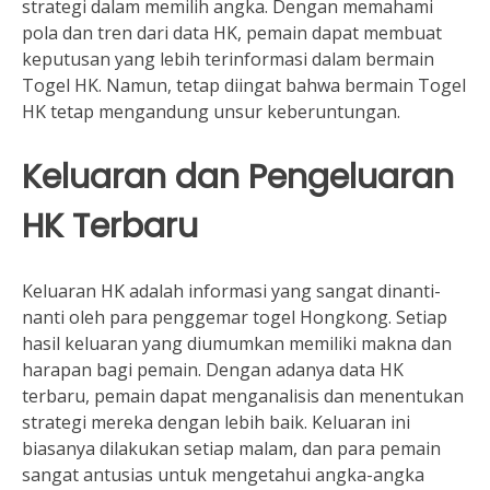
strategi dalam memilih angka. Dengan memahami
pola dan tren dari data HK, pemain dapat membuat
keputusan yang lebih terinformasi dalam bermain
Togel HK. Namun, tetap diingat bahwa bermain Togel
HK tetap mengandung unsur keberuntungan.
Keluaran dan Pengeluaran
HK Terbaru
Keluaran HK adalah informasi yang sangat dinanti-
nanti oleh para penggemar togel Hongkong. Setiap
hasil keluaran yang diumumkan memiliki makna dan
harapan bagi pemain. Dengan adanya data HK
terbaru, pemain dapat menganalisis dan menentukan
strategi mereka dengan lebih baik. Keluaran ini
biasanya dilakukan setiap malam, dan para pemain
sangat antusias untuk mengetahui angka-angka