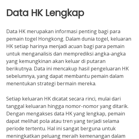
Data HK Lengkap
Data HK merupakan informasi penting bagi para
pemain togel Hongkong. Dalam dunia togel, keluaran
HK setiap harinya menjadi acuan bagi para pemain
untuk menganalisis dan memprediksi angka-angka
yang kemungkinan akan keluar di putaran
berikutnya. Data ini mencakup hasil pengeluaran HK
sebelumnya, yang dapat membantu pemain dalam
menentukan strategi bermain mereka.
Setiap keluaran HK dicatat secara rinci, mulai dari
tanggal keluaran hingga nomor-nomor yang ditarik.
Dengan mengakses data HK yang lengkap, pemain
dapat melihat pola atau tren yang terjadi selama
periode tertentu. Hal ini sangat berguna untuk
meningkatkan peluang meraih kemenangan dalam