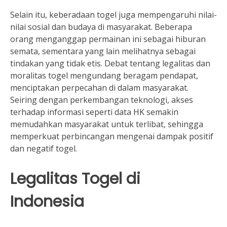
Selain itu, keberadaan togel juga mempengaruhi nilai-
nilai sosial dan budaya di masyarakat. Beberapa
orang menganggap permainan ini sebagai hiburan
semata, sementara yang lain melihatnya sebagai
tindakan yang tidak etis. Debat tentang legalitas dan
moralitas togel mengundang beragam pendapat,
menciptakan perpecahan di dalam masyarakat.
Seiring dengan perkembangan teknologi, akses
terhadap informasi seperti data HK semakin
memudahkan masyarakat untuk terlibat, sehingga
memperkuat perbincangan mengenai dampak positif
dan negatif togel.
Legalitas Togel di
Indonesia