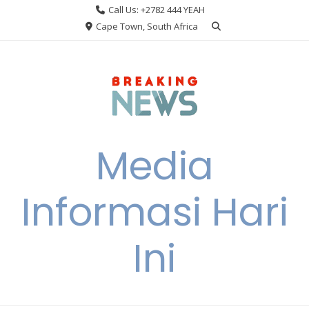
Skip
Call Us: +2782 444 YEAH
to
Cape Town, South Africa
content
Media
Informasi Hari
Ini