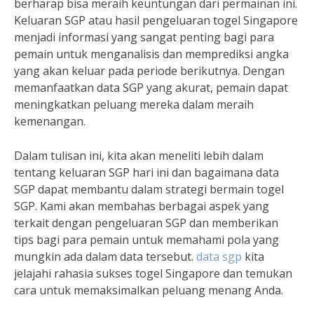
berharap bisa meraih keuntungan dari permainan ini.
Keluaran SGP atau hasil pengeluaran togel Singapore
menjadi informasi yang sangat penting bagi para
pemain untuk menganalisis dan memprediksi angka
yang akan keluar pada periode berikutnya. Dengan
memanfaatkan data SGP yang akurat, pemain dapat
meningkatkan peluang mereka dalam meraih
kemenangan.
Dalam tulisan ini, kita akan meneliti lebih dalam
tentang keluaran SGP hari ini dan bagaimana data
SGP dapat membantu dalam strategi bermain togel
SGP. Kami akan membahas berbagai aspek yang
terkait dengan pengeluaran SGP dan memberikan
tips bagi para pemain untuk memahami pola yang
mungkin ada dalam data tersebut.
data sgp
kita
jelajahi rahasia sukses togel Singapore dan temukan
cara untuk memaksimalkan peluang menang Anda.