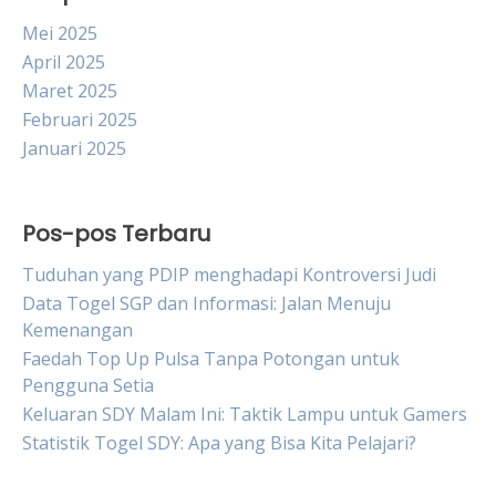
Mei 2025
April 2025
Maret 2025
Februari 2025
Januari 2025
Pos-pos Terbaru
Tuduhan yang PDIP menghadapi Kontroversi Judi
Data Togel SGP dan Informasi: Jalan Menuju
Kemenangan
Faedah Top Up Pulsa Tanpa Potongan untuk
Pengguna Setia
Keluaran SDY Malam Ini: Taktik Lampu untuk Gamers
Statistik Togel SDY: Apa yang Bisa Kita Pelajari?