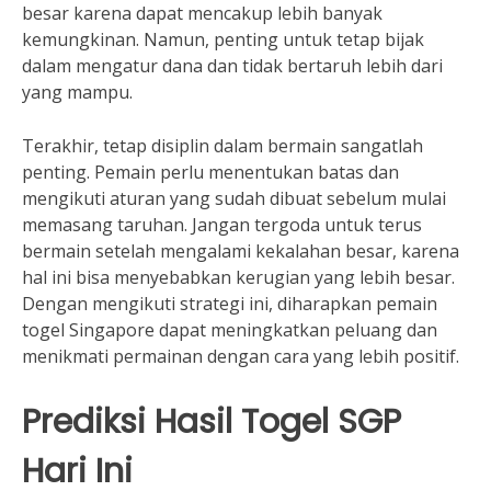
besar karena dapat mencakup lebih banyak
kemungkinan. Namun, penting untuk tetap bijak
dalam mengatur dana dan tidak bertaruh lebih dari
yang mampu.
Terakhir, tetap disiplin dalam bermain sangatlah
penting. Pemain perlu menentukan batas dan
mengikuti aturan yang sudah dibuat sebelum mulai
memasang taruhan. Jangan tergoda untuk terus
bermain setelah mengalami kekalahan besar, karena
hal ini bisa menyebabkan kerugian yang lebih besar.
Dengan mengikuti strategi ini, diharapkan pemain
togel Singapore dapat meningkatkan peluang dan
menikmati permainan dengan cara yang lebih positif.
Prediksi Hasil Togel SGP
Hari Ini