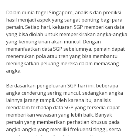
Dalam dunia togel Singapore, analisis dan prediksi
hasil menjadi aspek yang sangat penting bagi para
pemain. Setiap hari, keluaran SGP memberikan data
yang bisa diolah untuk memperkirakan angka-angka
yang kemungkinan akan muncul. Dengan
memanfaatkan data SGP sebelumnya, pemain dapat
menemukan pola atau tren yang bisa membantu
meningkatkan peluang mereka dalam memasang
angka.
Berdasarkan pengeluaran SGP hari ini, beberapa
angka cenderung sering muncul, sedangkan angka
lainnya jarang tampil. Oleh karena itu, analisis
mendalam terhadap data SGP yang tersedia dapat
memberikan wawasan yang lebih baik. Banyak
pemain yang memberikan perhatian khusus pada
angka-angka yang memiliki frekuensi tinggi, serta