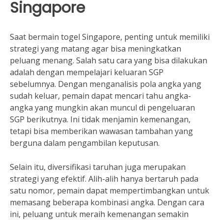
Singapore
Saat bermain togel Singapore, penting untuk memiliki
strategi yang matang agar bisa meningkatkan
peluang menang. Salah satu cara yang bisa dilakukan
adalah dengan mempelajari keluaran SGP
sebelumnya. Dengan menganalisis pola angka yang
sudah keluar, pemain dapat mencari tahu angka-
angka yang mungkin akan muncul di pengeluaran
SGP berikutnya. Ini tidak menjamin kemenangan,
tetapi bisa memberikan wawasan tambahan yang
berguna dalam pengambilan keputusan.
Selain itu, diversifikasi taruhan juga merupakan
strategi yang efektif. Alih-alih hanya bertaruh pada
satu nomor, pemain dapat mempertimbangkan untuk
memasang beberapa kombinasi angka. Dengan cara
ini, peluang untuk meraih kemenangan semakin