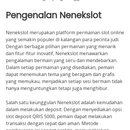
Pengenalan Nenekslot
Nenekslot merupakan platform permainan slot online
yang semakin populer di kalangan para pecinta judi.
Dengan berbagai pilihan permainan yang menarik
dan fitur-fitur inovatif, Nenekslot menawarkan
pengalaman bermain yang seru dan mendebarkan.
Dalam setiap permainan yang disediakan, pemain
dapat menemukan tema yang beragam dan grafis
yang memukau, menjadikan setiap sesi bermain tidak
hanya menguntungkan tetapi juga menghibur.
Salah satu keunggulan Nenekslot adalah kemudahan
dalam melakukan deposit. Dengan menyediakan opsi
slot deposit QRIS 5000, pemain dapat melakukan
transaksi dengan cepat dan aman. Metode