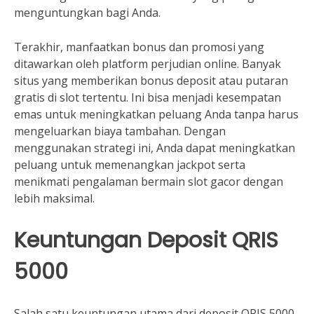
menguntungkan bagi Anda.
Terakhir, manfaatkan bonus dan promosi yang
ditawarkan oleh platform perjudian online. Banyak
situs yang memberikan bonus deposit atau putaran
gratis di slot tertentu. Ini bisa menjadi kesempatan
emas untuk meningkatkan peluang Anda tanpa harus
mengeluarkan biaya tambahan. Dengan
menggunakan strategi ini, Anda dapat meningkatkan
peluang untuk memenangkan jackpot serta
menikmati pengalaman bermain slot gacor dengan
lebih maksimal.
Keuntungan Deposit QRIS
5000
Salah satu keuntungan utama dari deposit QRIS 5000