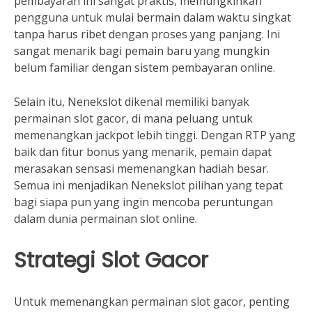
pembayaran ini sangat praktis, memungkinkan
pengguna untuk mulai bermain dalam waktu singkat
tanpa harus ribet dengan proses yang panjang. Ini
sangat menarik bagi pemain baru yang mungkin
belum familiar dengan sistem pembayaran online.
Selain itu, Nenekslot dikenal memiliki banyak
permainan slot gacor, di mana peluang untuk
memenangkan jackpot lebih tinggi. Dengan RTP yang
baik dan fitur bonus yang menarik, pemain dapat
merasakan sensasi memenangkan hadiah besar.
Semua ini menjadikan Nenekslot pilihan yang tepat
bagi siapa pun yang ingin mencoba peruntungan
dalam dunia permainan slot online.
Strategi Slot Gacor
Untuk memenangkan permainan slot gacor, penting