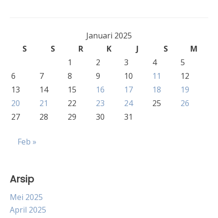
Januari 2025
S
S
R
K
J
S
M
1
2
3
4
5
6
7
8
9
10
11
12
13
14
15
16
17
18
19
20
21
22
23
24
25
26
27
28
29
30
31
Feb »
Arsip
Mei 2025
April 2025