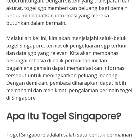
keberuntungan. Dengan sistem yang transparan dan
akurat, togel sgp memberikan peluang bagi pemain
untuk mendapatkan informasi yang mereka
butuhkan dalam bermain.
Melalui artikel ini, kita akan menjelajahi seluk-beluk
togel Singapore, termasuk pengeluaran sgp terkini
dan data sgp yang relevan. Kita akan membahas
berbagai rahasia di balik permainan ini dan
bagaimana pemain dapat memanfaatkan informasi
tersebut untuk meningkatkan peluang menang.
Dengan demikian, pembaca diharapkan dapat lebih
memahami dan menikmati pengalaman bermain togel
di Singapore.
Apa Itu Togel Singapore?
Togel Singapore adalah salah satu bentuk permainan