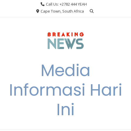
Skip
Call Us: +2782 444 YEAH
to
Cape Town, South Africa
content
Media
Informasi Hari
Ini