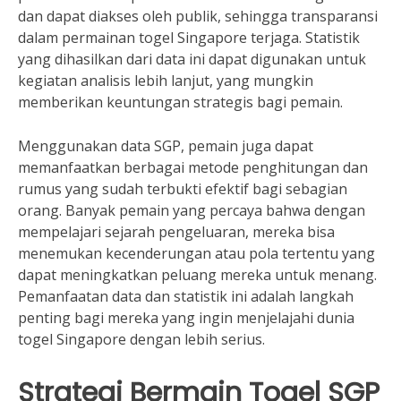
dan dapat diakses oleh publik, sehingga transparansi
dalam permainan togel Singapore terjaga. Statistik
yang dihasilkan dari data ini dapat digunakan untuk
kegiatan analisis lebih lanjut, yang mungkin
memberikan keuntungan strategis bagi pemain.
Menggunakan data SGP, pemain juga dapat
memanfaatkan berbagai metode penghitungan dan
rumus yang sudah terbukti efektif bagi sebagian
orang. Banyak pemain yang percaya bahwa dengan
mempelajari sejarah pengeluaran, mereka bisa
menemukan kecenderungan atau pola tertentu yang
dapat meningkatkan peluang mereka untuk menang.
Pemanfaatan data dan statistik ini adalah langkah
penting bagi mereka yang ingin menjelajahi dunia
togel Singapore dengan lebih serius.
Strategi Bermain Togel SGP