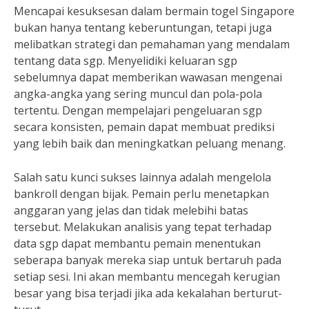
Mencapai kesuksesan dalam bermain togel Singapore
bukan hanya tentang keberuntungan, tetapi juga
melibatkan strategi dan pemahaman yang mendalam
tentang data sgp. Menyelidiki keluaran sgp
sebelumnya dapat memberikan wawasan mengenai
angka-angka yang sering muncul dan pola-pola
tertentu. Dengan mempelajari pengeluaran sgp
secara konsisten, pemain dapat membuat prediksi
yang lebih baik dan meningkatkan peluang menang.
Salah satu kunci sukses lainnya adalah mengelola
bankroll dengan bijak. Pemain perlu menetapkan
anggaran yang jelas dan tidak melebihi batas
tersebut. Melakukan analisis yang tepat terhadap
data sgp dapat membantu pemain menentukan
seberapa banyak mereka siap untuk bertaruh pada
setiap sesi. Ini akan membantu mencegah kerugian
besar yang bisa terjadi jika ada kekalahan berturut-