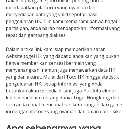
Dalam dunia game judi online, penting untuk
mendapatkan platform yang nyaman dan
menyediakan data yang valid seputar hasil
pengeluaran HK. Tim kami memahami bahwa bagai
partisipan, anda harap mendapatkan informasi yang
tepat dan gampang diakses.
Dalam artikel ini, kami siap memberikan saran
website togel HK yang dapat diandalkan yang bukan
hanya memberikan sensasi bermain yang
menyenangkan, namun juga menawarkan data HK
yang dan akurat. Mulai dari Toto HK hingga statistik
pengeluaran HK, setiap informasi yang Anda
butuhkan akan tersedia di sini juga. Yuk kita ekplor
lebih mendalam tentang dunia Togel Hongkong dan
cara anda dapat mendapatkan keuntungan dari game
ini dengan metode yang nyaman dan aman dari risiko.
Apa sebenarnya yang