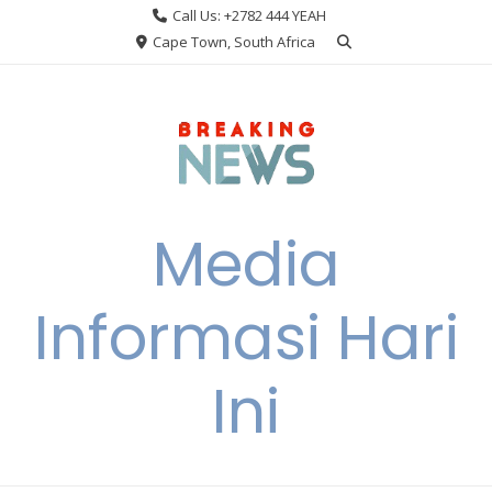
Skip
Call Us: +2782 444 YEAH
to
Cape Town, South Africa
content
Media
Informasi Hari
Ini