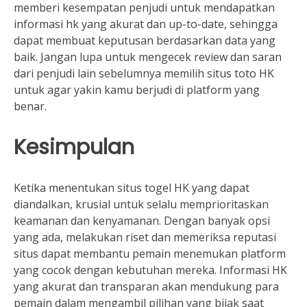
memberi kesempatan penjudi untuk mendapatkan
informasi hk yang akurat dan up-to-date, sehingga
dapat membuat keputusan berdasarkan data yang
baik. Jangan lupa untuk mengecek review dan saran
dari penjudi lain sebelumnya memilih situs toto HK
untuk agar yakin kamu berjudi di platform yang
benar.
Kesimpulan
Ketika menentukan situs togel HK yang dapat
diandalkan, krusial untuk selalu memprioritaskan
keamanan dan kenyamanan. Dengan banyak opsi
yang ada, melakukan riset dan memeriksa reputasi
situs dapat membantu pemain menemukan platform
yang cocok dengan kebutuhan mereka. Informasi HK
yang akurat dan transparan akan mendukung para
pemain dalam mengambil pilihan yang bijak saat