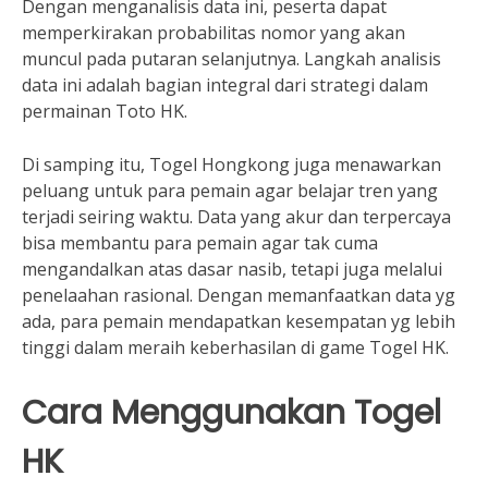
Dengan menganalisis data ini, peserta dapat
memperkirakan probabilitas nomor yang akan
muncul pada putaran selanjutnya. Langkah analisis
data ini adalah bagian integral dari strategi dalam
permainan Toto HK.
Di samping itu, Togel Hongkong juga menawarkan
peluang untuk para pemain agar belajar tren yang
terjadi seiring waktu. Data yang akur dan terpercaya
bisa membantu para pemain agar tak cuma
mengandalkan atas dasar nasib, tetapi juga melalui
penelaahan rasional. Dengan memanfaatkan data yg
ada, para pemain mendapatkan kesempatan yg lebih
tinggi dalam meraih keberhasilan di game Togel HK.
Cara Menggunakan Togel
HK