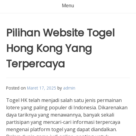
Menu
Pilihan Website Togel
Hong Kong Yang
Terpercaya
Posted on
Maret 17, 2025
by
admin
Togel HK telah menjadi salah satu jenis permainan
lotere yang paling populer di Indonesia. Dikarenakan
daya tariknya yang menawannya, banyak sekali
partisipan yang mencari-cari informasi terpercaya
mengenai platform togel yang dapat diandalkan.