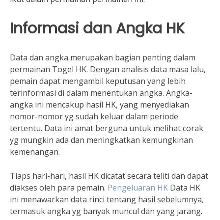
Informasi dan Angka HK
Data dan angka merupakan bagian penting dalam
permainan Togel HK. Dengan analisis data masa lalu,
pemain dapat mengambil keputusan yang lebih
terinformasi di dalam menentukan angka. Angka-
angka ini mencakup hasil HK, yang menyediakan
nomor-nomor yg sudah keluar dalam periode
tertentu. Data ini amat berguna untuk melihat corak
yg mungkin ada dan meningkatkan kemungkinan
kemenangan.
Tiaps hari-hari, hasil HK dicatat secara teliti dan dapat
diakses oleh para pemain.
Pengeluaran HK
Data HK
ini menawarkan data rinci tentang hasil sebelumnya,
termasuk angka yg banyak muncul dan yang jarang.