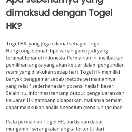
dimaksud dengan Togel
HK?
Togel HK, yang juga dikenal sebagai Togel
Hongkong, sebuah tipe varian game judi yang
teramat tenar di Indonesia. Permainan ini melibatkan
pemilihan angka yang akan keluar dalam pengundian
resmi yang dilakukan setiap hari. Togel HK memiliki
banyak penggemar sebab metode permainannya
yang relatif sederhana dan potensi hadiah besar.
Selain itu, informasi tentang output pengeluaran dan
keluaran HK gampang didapatkan, makanya pemain
dapat melakukan analisis sebelum menaruh taruhan.
Pada permainan Togel HK, partisipan dapat
mengambil serangkaian angka tertentu dari