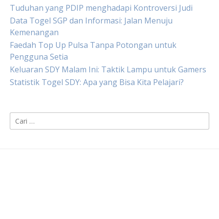
Tuduhan yang PDIP menghadapi Kontroversi Judi
Data Togel SGP dan Informasi: Jalan Menuju
Kemenangan
Faedah Top Up Pulsa Tanpa Potongan untuk
Pengguna Setia
Keluaran SDY Malam Ini: Taktik Lampu untuk Gamers
Statistik Togel SDY: Apa yang Bisa Kita Pelajari?
Cari
untuk: