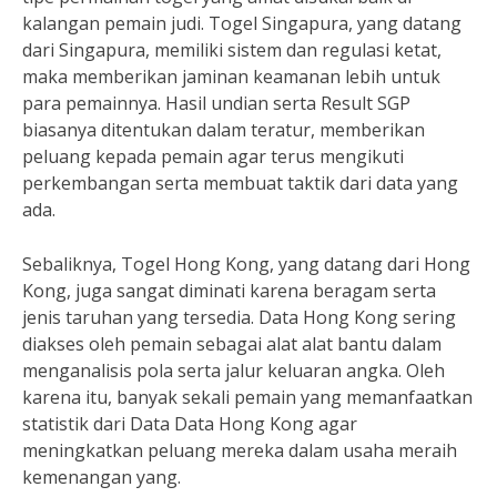
kalangan pemain judi. Togel Singapura, yang datang
dari Singapura, memiliki sistem dan regulasi ketat,
maka memberikan jaminan keamanan lebih untuk
para pemainnya. Hasil undian serta Result SGP
biasanya ditentukan dalam teratur, memberikan
peluang kepada pemain agar terus mengikuti
perkembangan serta membuat taktik dari data yang
ada.
Sebaliknya, Togel Hong Kong, yang datang dari Hong
Kong, juga sangat diminati karena beragam serta
jenis taruhan yang tersedia. Data Hong Kong sering
diakses oleh pemain sebagai alat alat bantu dalam
menganalisis pola serta jalur keluaran angka. Oleh
karena itu, banyak sekali pemain yang memanfaatkan
statistik dari Data Data Hong Kong agar
meningkatkan peluang mereka dalam usaha meraih
kemenangan yang.