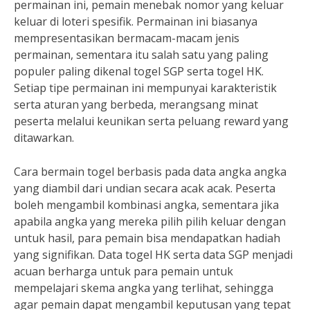
permainan ini, pemain menebak nomor yang keluar
keluar di loteri spesifik. Permainan ini biasanya
mempresentasikan bermacam-macam jenis
permainan, sementara itu salah satu yang paling
populer paling dikenal togel SGP serta togel HK.
Setiap tipe permainan ini mempunyai karakteristik
serta aturan yang berbeda, merangsang minat
peserta melalui keunikan serta peluang reward yang
ditawarkan.
Cara bermain togel berbasis pada data angka angka
yang diambil dari undian secara acak acak. Peserta
boleh mengambil kombinasi angka, sementara jika
apabila angka yang mereka pilih pilih keluar dengan
untuk hasil, para pemain bisa mendapatkan hadiah
yang signifikan. Data togel HK serta data SGP menjadi
acuan berharga untuk para pemain untuk
mempelajari skema angka yang terlihat, sehingga
agar pemain dapat mengambil keputusan yang tepat