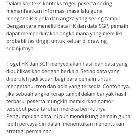
Dalam konteks konteks togel, peserta sering
memanfaatkan informasi masa lalu guna
menganalisis pola dan angka yang sering tampil.
Dengan cara meneliti data HK dan data SGP, pemain
dapat memperkirakan angka mana yang memiliki
probabilitas tinggi untuk keluar di drawing
selanjutnya.
Togel HK dan SGP menyediakan hasil dan data yang
dipublikasikan dengan berkala. Setiap data yang
diperoleh jadi acuan bagi para pemain untuk
mengetahui tren dan pola yang tersedia. Contohnya,
jika sebuah angka kerap tampil dalam banyak hasil
terbaru, peserta mungkin memikirkan nomor
tersebut pada taruhan mereka berikutnya.
Pengumpulan data ini pun mendukung pemain guna
lebih percaya diri dalam menentukan menentukan
strategi permainan.