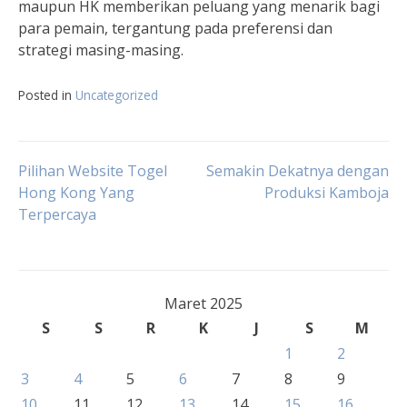
maupun HK memberikan peluang yang menarik bagi
para pemain, tergantung pada preferensi dan
strategi masing-masing.
Posted in
Uncategorized
Navigasi
Pilihan Website Togel
Semakin Dekatnya dengan
Hong Kong Yang
Produksi Kamboja
Terpercaya
pos
Maret 2025
S
S
R
K
J
S
M
1
2
3
4
5
6
7
8
9
10
11
12
13
14
15
16