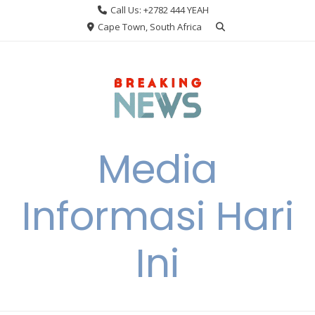
Skip
Call Us: +2782 444 YEAH
to
Cape Town, South Africa
content
Media
Informasi Hari
Ini