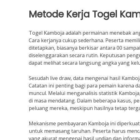
Metode Kerja Togel Ka
Togel Kamboja adalah permainan menebak angk
Cara kerjanya cukup sederhana. Peserta memil
ditetapkan, biasanya berkisar antara 00 sampa
diselenggarakan secara rutin. Keputusan pengu
dapat melihat secara langsung angka yang kel
Sesudah live draw, data mengenai hasil Kambo
Catatan ini penting bagi para pemain karena 
muncul. Melalui menganalisis statistik Kamboj
di masa mendatang. Dalam beberapa kasus, p
peluang mereka, meskipun hasilnya tetap ter
Mekanisme pembayaran Kamboja ini diperkuat o
untuk memasang taruhan. Peserta harus menca
yang akurat mengenai hasil undian dan informa