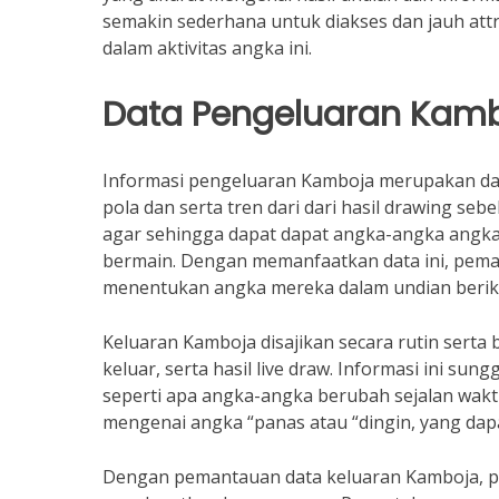
semakin sederhana untuk diakses dan jauh att
dalam aktivitas angka ini.
Data Pengeluaran Kam
Informasi pengeluaran Kamboja merupakan da
pola dan serta tren dari dari hasil drawing seb
agar sehingga dapat dapat angka-angka angka
bermain. Dengan memanfaatkan data ini, pema
menentukan angka mereka dalam undian berik
Keluaran Kamboja disajikan secara rutin serta b
keluar, serta hasil live draw. Informasi ini 
seperti apa angka-angka berubah sejalan wakt
mengenai angka “panas atau “dingin, yang da
Dengan pemantauan data keluaran Kamboja, 