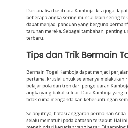
Dari analisa hasil data Kamboja, kita juga dap
beberapa angka sering muncul lebih sering ter
dapat menjadi panduan yang berguna bermanfaa
taruhan mereka. Sebagai tambahan, penting u
terbaru.
Tips dan Trik Bermain T
Bermain Togel Kamboja dapat menjadi perjalan
pertama, krusial untuk selamanya melakukan ris
belajar pola dan tren dari pengeluaran Kamb
angka yang bakal keluar. Data Kamboja yang t
tidak cuma mengandalkan keberuntungan sem
Selanjutnya, batasi anggaran permainan Anda.
selalu mematuhi pada batasan tersebut. Hal in
menghindari kerugian yang besar. Di samping 