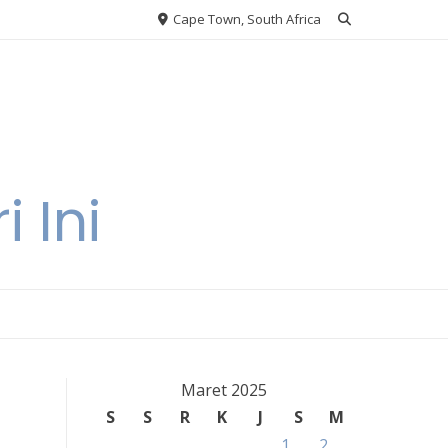
Cape Town, South Africa
 Ini
Maret 2025
S
S
R
K
J
S
M
1
2