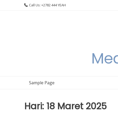
Skip
Call Us: +2782 444 YEAH
to
content
Med
Sample Page
Hari:
18 Maret 2025