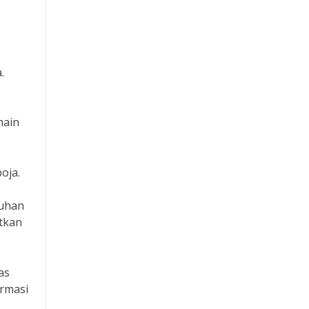
.
main
oja.
ruhan
tkan
as
ormasi