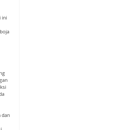
 ini
boja
ang
gan
ksi
da
n dan
i