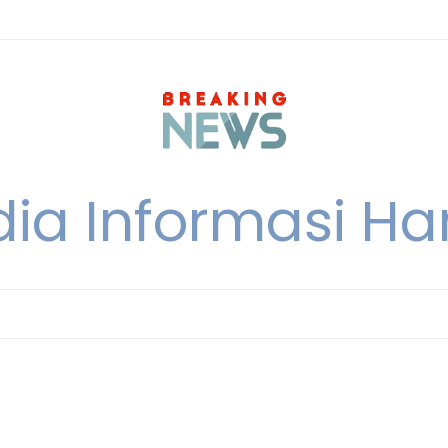
ia Informasi Hari