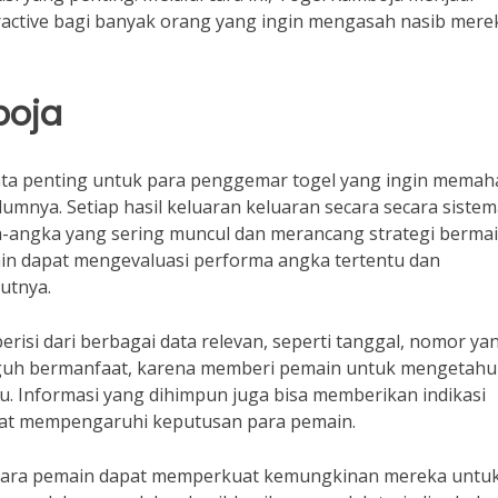
ractive bagi banyak orang yang ingin mengasah nasib mere
boja
ta penting untuk para penggemar togel yang ingin memah
elumnya. Setiap hasil keluaran keluaran secara secara sistem
-angka yang sering muncul dan merancang strategi berma
in dapat mengevaluasi performa angka tertentu dan
utnya.
erisi dari berbagai data relevan, seperti tanggal, nomor ya
sungguh bermanfaat, karena memberi pemain untuk mengetahu
u. Informasi yang dihimpun juga bisa memberikan indikasi
pat mempengaruhi keputusan para pemain.
para pemain dapat memperkuat kemungkinan mereka untu