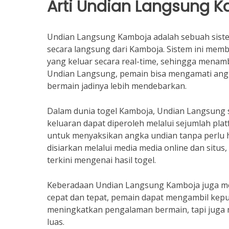
Arti Undian Langsung 
Undian Langsung Kamboja adalah sebuah sist
secara langsung dari Kamboja. Sistem ini memb
yang keluar secara real-time, sehingga menamb
Undian Langsung, pemain bisa mengamati an
bermain jadinya lebih mendebarkan.
Dalam dunia togel Kamboja, Undian Langsung su
keluaran dapat diperoleh melalui sejumlah pl
untuk menyaksikan angka undian tanpa perlu ha
disiarkan melalui media media online dan sit
terkini mengenai hasil togel.
Keberadaan Undian Langsung Kamboja juga mem
cepat dan tepat, pemain dapat mengambil keputu
meningkatkan pengalaman bermain, tapi juga 
luas.