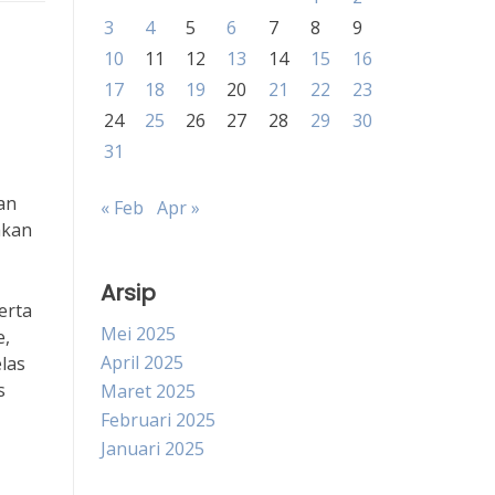
3
4
5
6
7
8
9
10
11
12
13
14
15
16
17
18
19
20
21
22
23
24
25
26
27
28
29
30
31
an
« Feb
Apr »
akan
Arsip
erta
Mei 2025
e,
April 2025
las
s
Maret 2025
Februari 2025
Januari 2025