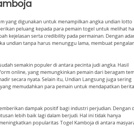
Kamboja
em yang digunakan untuk menampilkan angka undian lotto
erikan peluang kepada para pemain togel untuk melihat ha
ah kejelasan serta credibility pada permainan. Dengan ada
gka undian tanpa harus menunggu lama, membuat pengal
dah semakin populer di antara pecinta judi angka. Hasil
atform online, yang memungkinkan pemain dari beragam te
dir secara nyata. Selain itu, Undian Langsung juga sering
us, yang memudahkan para pemain untuk mendapatkan berit
berikan dampak positif bagi industri perjudian. Dengan 
san lebih baik lagi dalam berjudi. Hal ini tidak hanya
meningkatkan popularitas Togel Kamboja di antara masyar