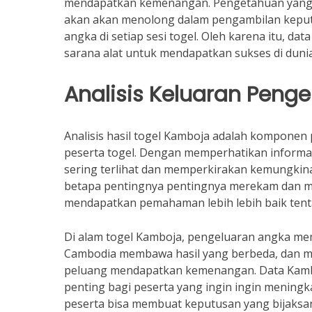
mendapatkan kemenangan. Pengetahuan yang m
akan akan menolong dalam pengambilan keput
angka di setiap sesi togel. Oleh karena itu, d
sarana alat untuk mendapatkan sukses di dunia
Analisis Keluaran Peng
Analisis hasil togel Kamboja adalah kompone
peserta togel. Dengan memperhatikan informa
sering terlihat dan memperkirakan kemungkin
betapa pentingnya pentingnya merekam dan me
mendapatkan pemahaman lebih lebih baik tent
Di alam togel Kamboja, pengeluaran angka memp
Cambodia membawa hasil yang berbeda, dan me
peluang mendapatkan kemenangan. Data Kambo
penting bagi peserta yang ingin ingin meningka
peserta bisa membuat keputusan yang bijaksa