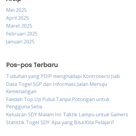
Mei 2025
April 2025
Maret 2025
Februari 2025
Januari 2025
Pos-pos Terbaru
Tuduhan yang PDIP menghadapi Kontroversi Judi
Data Togel SGP dan Informasi: Jalan Menuju
Kemenangan
Faedah Top Up Pulsa Tanpa Potongan untuk
Pengguna Setia
Keluaran SDY Malam Ini: Taktik Lampu untuk Gamers
Statistik Togel SDY: Apa yang Bisa Kita Pelajari?