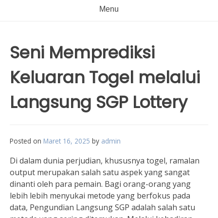
Menu
Seni Memprediksi
Keluaran Togel melalui
Langsung SGP Lottery
Posted on
Maret 16, 2025
by
admin
Di dalam dunia perjudian, khususnya togel, ramalan
output merupakan salah satu aspek yang sangat
dinanti oleh para pemain. Bagi orang-orang yang
lebih lebih menyukai metode yang berfokus pada
data, Pengundian Langsung SGP adalah salah satu