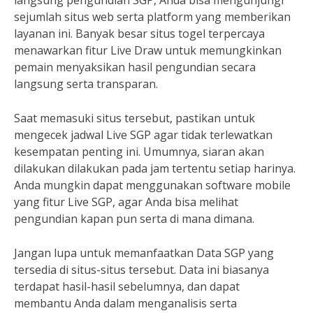
langsung pengundian SGP, Anda bisa mengunjungi
sejumlah situs web serta platform yang memberikan
layanan ini. Banyak besar situs togel terpercaya
menawarkan fitur Live Draw untuk memungkinkan
pemain menyaksikan hasil pengundian secara
langsung serta transparan.
Saat memasuki situs tersebut, pastikan untuk
mengecek jadwal Live SGP agar tidak terlewatkan
kesempatan penting ini. Umumnya, siaran akan
dilakukan dilakukan pada jam tertentu setiap harinya.
Anda mungkin dapat menggunakan software mobile
yang fitur Live SGP, agar Anda bisa melihat
pengundian kapan pun serta di mana dimana.
Jangan lupa untuk memanfaatkan Data SGP yang
tersedia di situs-situs tersebut. Data ini biasanya
terdapat hasil-hasil sebelumnya, dan dapat
membantu Anda dalam menganalisis serta