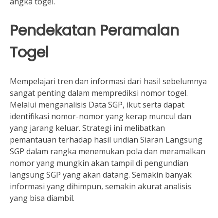
angka togel.
Pendekatan Peramalan
Togel
Mempelajari tren dan informasi dari hasil sebelumnya
sangat penting dalam memprediksi nomor togel.
Melalui menganalisis Data SGP, ikut serta dapat
identifikasi nomor-nomor yang kerap muncul dan
yang jarang keluar. Strategi ini melibatkan
pemantauan terhadap hasil undian Siaran Langsung
SGP dalam rangka menemukan pola dan meramalkan
nomor yang mungkin akan tampil di pengundian
langsung SGP yang akan datang. Semakin banyak
informasi yang dihimpun, semakin akurat analisis
yang bisa diambil.