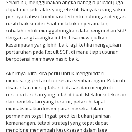
Selain itu, menggunakan angka bahagia pribadi juga
dapat menjadi taktik yang efektif. Banyak orang yakni
percaya bahwa kombinasi tertentu hubungan dengan
nasib baik sendiri. Saat melakukan peramalan,
cobalah untuk menggabungkan data pengundian SGP
dengan angka-angka ini. Ini bisa mewujudkan
kesempatan yang lebih baik lagi ketika mengajukan
pertaruhan pada Result SGP, di mana tiap susunan
berpotensi membawa nasib baik.
Akhirnya, kira-kira perlu untuk menghindari
memasang pertaruhan secara sembarangan. Petaruh
disarankan menciptakan batasan dan mengikuti
rencana taruhan yang telah dibuat. Melalui ketekunan
dan pendekatan yang teratur, petaruh dapat
memaksimalkan kesempatan mereka dalam
permainan togel. Ingat, prediksi bukan jaminan
kemenangan, tetapi strategi yang tepat dapat
menolong menambah kesuksesan dalam laga