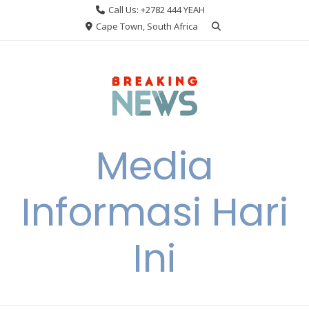
Skip
Call Us: +2782 444 YEAH
to
Cape Town, South Africa
content
Media
Informasi Hari
Ini