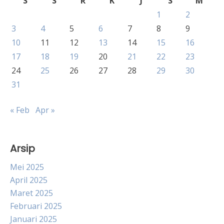
S
S
R
K
J
S
M
1
2
3
4
5
6
7
8
9
10
11
12
13
14
15
16
17
18
19
20
21
22
23
24
25
26
27
28
29
30
31
« Feb
Apr »
Arsip
Mei 2025
April 2025
Maret 2025
Februari 2025
Januari 2025