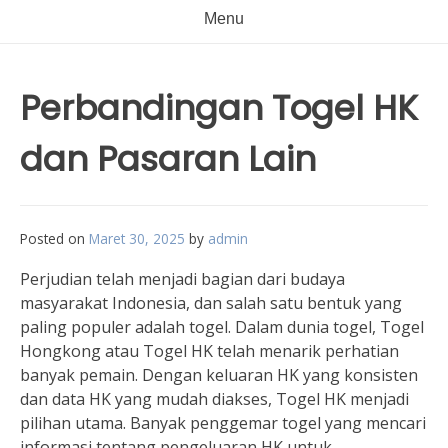
Menu
Perbandingan Togel HK
dan Pasaran Lain
Posted on
Maret 30, 2025
by
admin
Perjudian telah menjadi bagian dari budaya
masyarakat Indonesia, dan salah satu bentuk yang
paling populer adalah togel. Dalam dunia togel, Togel
Hongkong atau Togel HK telah menarik perhatian
banyak pemain. Dengan keluaran HK yang konsisten
dan data HK yang mudah diakses, Togel HK menjadi
pilihan utama. Banyak penggemar togel yang mencari
informasi tentang pengeluaran HK untuk