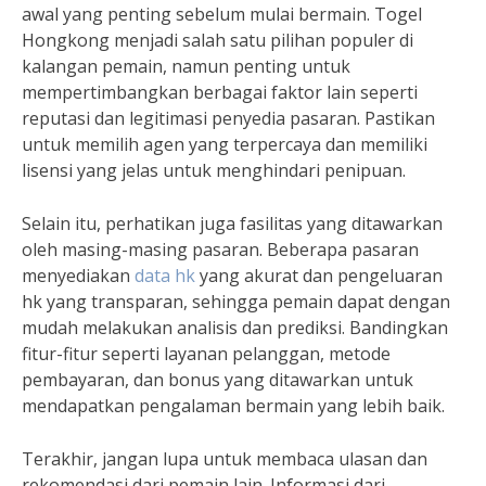
awal yang penting sebelum mulai bermain. Togel
Hongkong menjadi salah satu pilihan populer di
kalangan pemain, namun penting untuk
mempertimbangkan berbagai faktor lain seperti
reputasi dan legitimasi penyedia pasaran. Pastikan
untuk memilih agen yang terpercaya dan memiliki
lisensi yang jelas untuk menghindari penipuan.
Selain itu, perhatikan juga fasilitas yang ditawarkan
oleh masing-masing pasaran. Beberapa pasaran
menyediakan
data hk
yang akurat dan pengeluaran
hk yang transparan, sehingga pemain dapat dengan
mudah melakukan analisis dan prediksi. Bandingkan
fitur-fitur seperti layanan pelanggan, metode
pembayaran, dan bonus yang ditawarkan untuk
mendapatkan pengalaman bermain yang lebih baik.
Terakhir, jangan lupa untuk membaca ulasan dan
rekomendasi dari pemain lain. Informasi dari