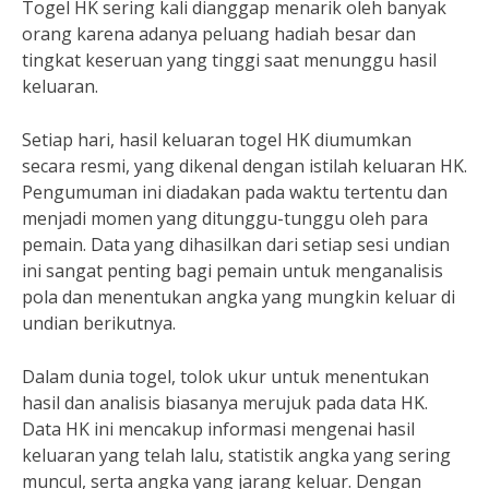
Togel HK sering kali dianggap menarik oleh banyak
orang karena adanya peluang hadiah besar dan
tingkat keseruan yang tinggi saat menunggu hasil
keluaran.
Setiap hari, hasil keluaran togel HK diumumkan
secara resmi, yang dikenal dengan istilah keluaran HK.
Pengumuman ini diadakan pada waktu tertentu dan
menjadi momen yang ditunggu-tunggu oleh para
pemain. Data yang dihasilkan dari setiap sesi undian
ini sangat penting bagi pemain untuk menganalisis
pola dan menentukan angka yang mungkin keluar di
undian berikutnya.
Dalam dunia togel, tolok ukur untuk menentukan
hasil dan analisis biasanya merujuk pada data HK.
Data HK ini mencakup informasi mengenai hasil
keluaran yang telah lalu, statistik angka yang sering
muncul, serta angka yang jarang keluar. Dengan