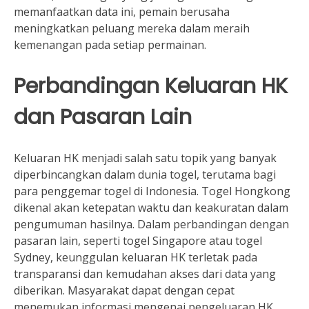
memanfaatkan data ini, pemain berusaha
meningkatkan peluang mereka dalam meraih
kemenangan pada setiap permainan.
Perbandingan Keluaran HK
dan Pasaran Lain
Keluaran HK menjadi salah satu topik yang banyak
diperbincangkan dalam dunia togel, terutama bagi
para penggemar togel di Indonesia. Togel Hongkong
dikenal akan ketepatan waktu dan keakuratan dalam
pengumuman hasilnya. Dalam perbandingan dengan
pasaran lain, seperti togel Singapore atau togel
Sydney, keunggulan keluaran HK terletak pada
transparansi dan kemudahan akses dari data yang
diberikan. Masyarakat dapat dengan cepat
menemukan informasi mengenai pengeluaran HK