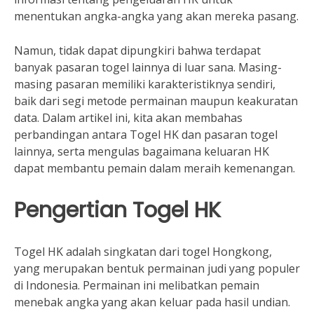
menentukan angka-angka yang akan mereka pasang.
Namun, tidak dapat dipungkiri bahwa terdapat
banyak pasaran togel lainnya di luar sana. Masing-
masing pasaran memiliki karakteristiknya sendiri,
baik dari segi metode permainan maupun keakuratan
data. Dalam artikel ini, kita akan membahas
perbandingan antara Togel HK dan pasaran togel
lainnya, serta mengulas bagaimana keluaran HK
dapat membantu pemain dalam meraih kemenangan.
Pengertian Togel HK
Togel HK adalah singkatan dari togel Hongkong,
yang merupakan bentuk permainan judi yang populer
di Indonesia. Permainan ini melibatkan pemain
menebak angka yang akan keluar pada hasil undian.