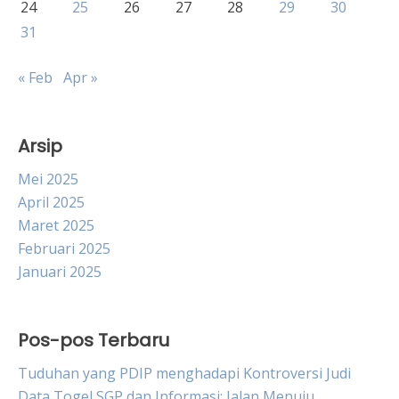
24
25
26
27
28
29
30
31
« Feb
Apr »
Arsip
Mei 2025
April 2025
Maret 2025
Februari 2025
Januari 2025
Pos-pos Terbaru
Tuduhan yang PDIP menghadapi Kontroversi Judi
Data Togel SGP dan Informasi: Jalan Menuju