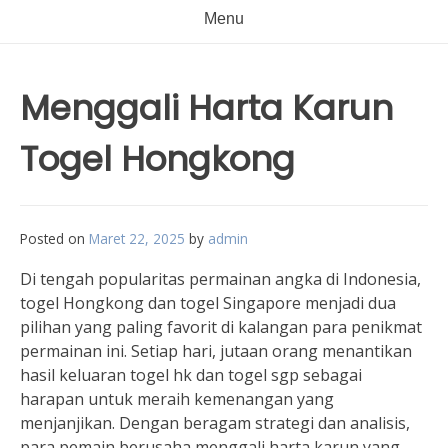
Menu
Menggali Harta Karun
Togel Hongkong
Posted on
Maret 22, 2025
by
admin
Di tengah popularitas permainan angka di Indonesia,
togel Hongkong dan togel Singapore menjadi dua
pilihan yang paling favorit di kalangan para penikmat
permainan ini. Setiap hari, jutaan orang menantikan
hasil keluaran togel hk dan togel sgp sebagai
harapan untuk meraih kemenangan yang
menjanjikan. Dengan beragam strategi dan analisis,
para pemain berusaha menggali harta karun yang