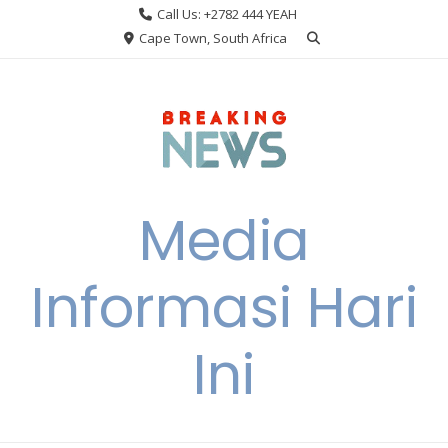
Skip
Call Us: +2782 444 YEAH
to
Cape Town, South Africa
content
Media
Informasi Hari
Ini