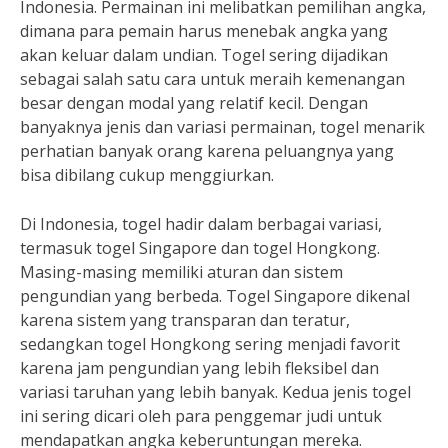
Indonesia. Permainan ini melibatkan pemilihan angka,
dimana para pemain harus menebak angka yang
akan keluar dalam undian. Togel sering dijadikan
sebagai salah satu cara untuk meraih kemenangan
besar dengan modal yang relatif kecil. Dengan
banyaknya jenis dan variasi permainan, togel menarik
perhatian banyak orang karena peluangnya yang
bisa dibilang cukup menggiurkan.
Di Indonesia, togel hadir dalam berbagai variasi,
termasuk togel Singapore dan togel Hongkong.
Masing-masing memiliki aturan dan sistem
pengundian yang berbeda. Togel Singapore dikenal
karena sistem yang transparan dan teratur,
sedangkan togel Hongkong sering menjadi favorit
karena jam pengundian yang lebih fleksibel dan
variasi taruhan yang lebih banyak. Kedua jenis togel
ini sering dicari oleh para penggemar judi untuk
mendapatkan angka keberuntungan mereka.