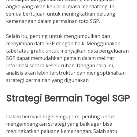
angka yang akan keluar di masa mendatang. Ini
semua bertujuan untuk meningkatkan peluang
kemenangan dalam permainan toto SGP.
Selain itu, penting untuk mengumpulkan dan
menyimpan data SGP dengan baik. Menggunakan
tabel atau grafik untuk menyajikan data pengeluaran
SGP dapat memudahkan pemain dalam melihat
informasi secara keseluruhan. Dengan cara ini,
analisis akan lebih terstruktur dan mengoptimalkan
strategi permainan yang digunakan.
Strategi Bermain Togel SGP
Dalam bermain togel Singapore, penting untuk
mengembangkan strategi yang baik agar bisa
meningkatkan peluang kemenangan. Salah satu