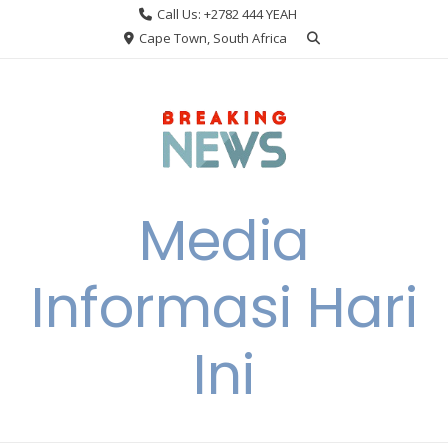
Skip
Call Us: +2782 444 YEAH
to
Cape Town, South Africa
content
Media
Informasi Hari
Ini