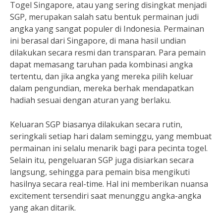
Togel Singapore, atau yang sering disingkat menjadi
SGP, merupakan salah satu bentuk permainan judi
angka yang sangat populer di Indonesia. Permainan
ini berasal dari Singapore, di mana hasil undian
dilakukan secara resmi dan transparan. Para pemain
dapat memasang taruhan pada kombinasi angka
tertentu, dan jika angka yang mereka pilih keluar
dalam pengundian, mereka berhak mendapatkan
hadiah sesuai dengan aturan yang berlaku.
Keluaran SGP biasanya dilakukan secara rutin,
seringkali setiap hari dalam seminggu, yang membuat
permainan ini selalu menarik bagi para pecinta togel.
Selain itu, pengeluaran SGP juga disiarkan secara
langsung, sehingga para pemain bisa mengikuti
hasilnya secara real-time. Hal ini memberikan nuansa
excitement tersendiri saat menunggu angka-angka
yang akan ditarik.